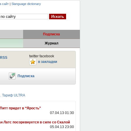
а сайт
|
Slanguage dictionary
Подписка
Журнал
twitter facebook
RSS
в закладки
Подписка
Питт придет в “Ярость”
07.04.13 01:30
н Латс посоревнуется в силе со Скалой
05.04.13 23:00