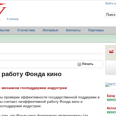
Войти н
К началу
бытия
Статистика
Интервью
Контакты
Партнеры
Печать
а работу Фонда кино
 механизм господдержки индустрии
Брэд 
ты проверки эффективности государственной поддержки в
КИНО
ры считают неэффективной работу Фонда кино и
осподдержки индустрии.
Келла
КИНО
 том, что Фонду кино фактически делегированы (за