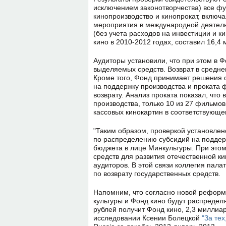
исключением законотворчества) все ф
кинопроизводство и кинопрокат, включ
мероприятия в международной деятел
(без учета расходов на инвестиции и 
кино в 2010-2012 годах, составил 16,4
Аудиторы установили, что при этом в Ф
выделяемых средств. Возврат в средне
Кроме того, Фонд принимает решения 
на поддержку производства и проката 
возврату. Анализ проката показал, что
производства, только 10 из 27 фильмо
кассовых кинокартин в соответствующе
"Таким образом, проверкой установлен
по распределению субсидий на поддер
бюджета в лице Минкультуры. При это
средств для развития отечественной к
аудиторов. В этой связи коллегия пал
по возврату государственных средств.
Напомним, что согласно новой реформ
культуры и Фонд кино будут распредел
рублей получит Фонд кино, 2,3 миллиа
исследовании Ксении Болецкой
"За тех