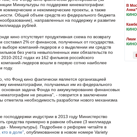
ункции Минкультуры по поддержке кинематографии:
В Мос
ая коммерческие и некоммерческие проекты, а также
Анна
ьности. Общий объем средств из федерального бюджета
КИНО
кинообразование), направленных на поддержку и развитие
Камбе
 миллиарда рублей.
КИНО
онде кино отсутствует продуктивная схема по возврату
Лиам 
м составил 2% от финансов, полученных от государства.
КИНО
о выборе компаний-лидеров и о выделении им средств
фильмов без учета невыполненных ими обязательств по
 в 2010-2012 годах из 162 фильмов российского
в компаний-лидеров вошли в первую сотню наиболее
м году.
о, что Фонд кино фактически является организацией
жку кинематографии, получаемых им из федерального
м основная задача Фонда по аккумулированию финансовых
инематографии не решена", - говорится в заключении
аты отметила необходимость разработки нового механизма
е господдержки индустрии в 2013 году Министерство
ять средства примерно в равном объеме (3 миллиарда
рда - Минкультуры). Подробнее о реформе читайте в
, кто в доле"
, опубликованном в новом номере Variety