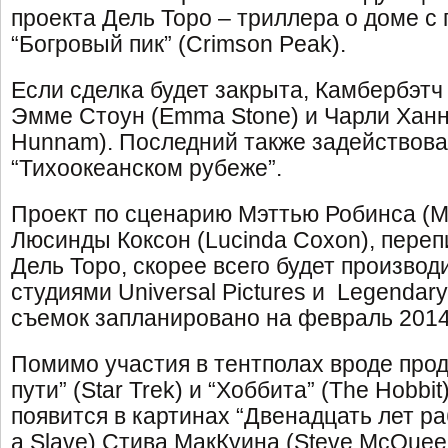
проекта Дель Торо – триллера о доме с
“Богровый пик” (Crimson Peak).
Если сделка будет закрыта, Камбербэтч
Эмме Стоун (Emma Stone) и Чарли Ханн
Hunnam). Последний также задействова
“Тихоокеанском рубеже”.
Проект по сценарию Мэттью Робинса (Ma
Люсинды Коксон (Lucinda Coxon), пере
Дель Торо, скорее всего будет произво
студиями Universal Pictures и Legendary
съемок запланировано на февраль 2014
Помимо участия в тентполах вроде про
пути” (Star Trek) и “Хоббита” (The Hobbi
появится в картинах “Двенадцать лет ра
a Slave) Стива МакКуина (Steve McQueen