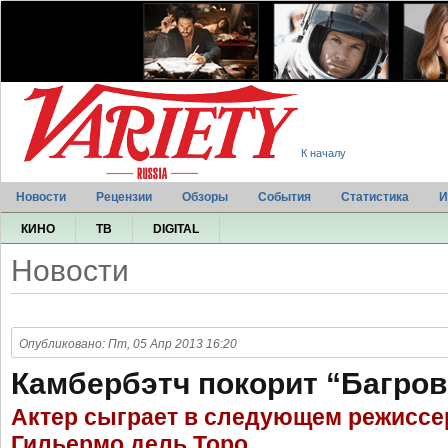
К началу
Новости
Рецензии
Обзоры
События
Статистика
И
КИНО
ТВ
DIGITAL
Новости
Опубликовано: Пт, 05 Апр 2013 16:20
Камбербэтч покорит “Багров
Актер сыграет в следующем режиссе
Гильермо дель Торо