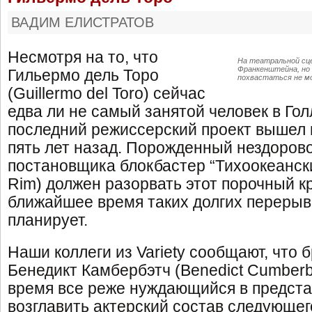
ВАДИМ ЕЛИСТРАТОВ
Несмотря на то, что
На театральной сц
Франкенштейна, но 
Гильермо дель Торо
похвастаться не 
(Guillermo del Toro) сейчас
едва ли не самый занятой человек в Гол
последний режиссерский проект вышел 
пять лет назад. Порожденный нездоров
постановщика блокбастер “Тихоокеанский
Rim) должен разорвать этот порочный кр
ближайшее время таких долгих перерыв
планирует.
Наши коллеги из Variety сообщают, что 
Бенедикт Камбербэтч (Benedict Cumberb
время все реже нуждающийся в предста
возглавить актерский состав следующег