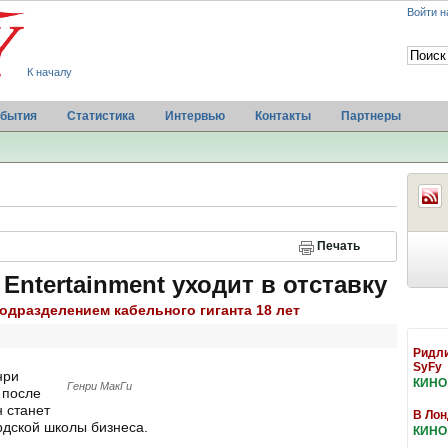
Войти н
К началу
бытия
Статистика
Интервью
Контакты
Партнеры
Печать
ntertainment уходит в отставку
дразделением кабельного гиганта 18 лет
Ридли
SyFy
нри
КИНО
Генри МакГи
 после
н станет
В Лон
дской школы бизнеса.
КИНО