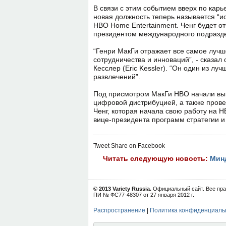
В связи с этим событием вверх по карь
новая должность теперь называется “и
HBO Home Entertainment. Ченг будет о
президентом международного подразделен
“Генри МакГи отражает все самое лучше
сотрудничества и инноваций”, - сказа
Кесслер (Eric Kessler). “Он один из л
развлечений”.
Под присмотром МакГи HBO начали вып
цифровой дистрибуцией, а также прове
Ченг, которая начала свою работу на H
вице-президента программ стратегии и
Tweet
Share on Facebook
Читать следующую новость:
Мин
© 2013 Variety Russia.
Официальный сайт. Все пра
ПИ № ФС77-48307 от 27 января 2012 г.
Распространение
|
Политика конфиденциаль