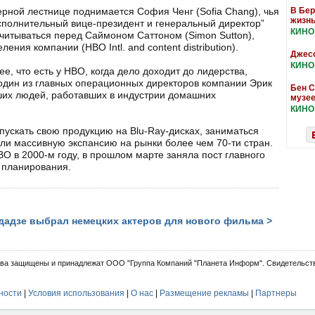
ерной лестнице поднимается София Ченг (Sofia Chang), чья
В Бер
жизнь
сполнительный вице-президент и генеральный директор”
КИНО
тчитываться перед Саймоном Саттоном (Simon Sutton),
ия компании (HBO Intl. and content distribution).
Джесс
КИНО
е, что есть у HBO, когда дело доходит до лидерства,
л один из главных операционных директоров компании Эрик
Бен С
учших людей, работавших в индустрии домашних
музее
КИНО
ускать свою продукцию на Blu-Ray-дисках, заниматься
ли массивную экспансию на рынки более чем 70-ти стран.
BO в 2000-м году, в прошлом марте заняла пост главного
 планирования.
дадзе выбрал немецких актеров для нового фильма >
ва защищены и принадлежат ООО "Группа Компаний "Планета Информ". Свидетельств
ности
|
Условия использования
|
О нас
|
Размещение рекламы
|
Партнеры