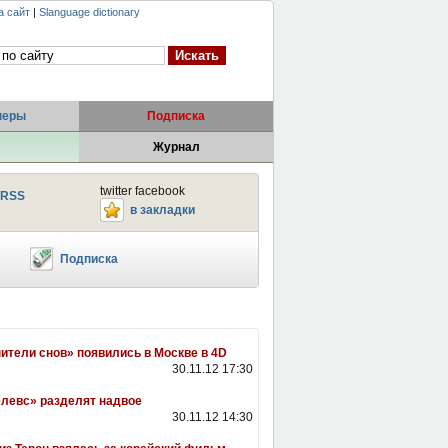
а сайт
|
Slanguage dictionary
неры
Подписка
Журнал
twitter facebook
RSS
в закладки
Подписка
ители снов» появились в Москве в 4D
30.11.12 17:30
левс» разделят надвое
30.11.12 14:30