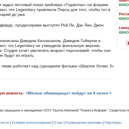
Шарли
м задал тестовый показ трейлера «Годзиллы» на форуме
КИНО
ют, что Legendary привлекла Пирса для того, чтобы тот в
нарий до ума.
Росси
КИНО
двардс, продюсерами выступят Рой Ли, Дэн Лин, Джон
Lions
.
КИНО
написаны Дэвидом Каллаханом, Дэвидом Гойером и
ил, что Legendary не утвердила финальную версию,
. Студия хочет увеличить возраст персонажей, чтобы они
е будут их играть.
 также работает над сценарием фильма «Шерлок Холмс 3»
ую новость:
«Милые обманщицы» пойдут на 4 сезон >
ва защищены и принадлежат ООО "Группа Компаний "Планета Информ". Свидетельств
ности
|
Условия использования
|
О нас
|
Размещение рекламы
|
Партнеры