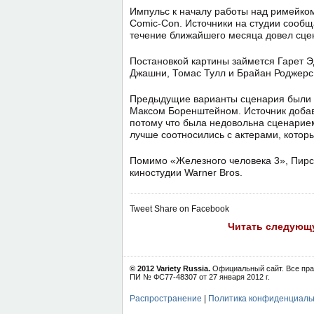
Импульс к началу работы над римейко
Comic-Con. Источники на студии сообща
течение ближайшего месяца довел сце
Постановкой картины займется Гарет Э
Джашни, Томас Тулл и Брайан Роджерс
Предыдущие варианты сценария были 
Максом Боренштейном. Источник добав
потому что была недовольна сценарием
лучше соотносились с актерами, которы
Помимо «Железного человека 3», Пирс
киностудии Warner Bros.
Tweet
Share on Facebook
Читать следующ
© 2012 Variety Russia.
Официальный сайт. Все пра
ПИ № ФС77-48307 от 27 января 2012 г.
Распространение
|
Политика конфиденциаль