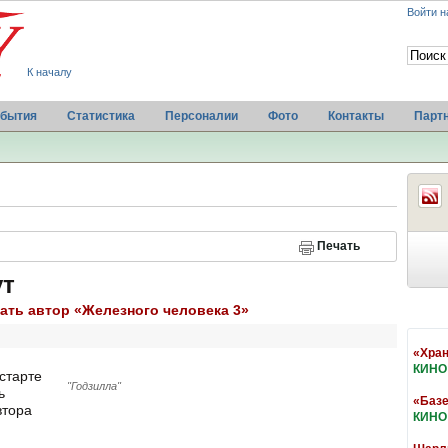
Войти н
К началу
бытия
Статистика
Персоналии
Фото
Контакты
Парт
Печать
ут
ать автор «Железного человека 3»
«Хран
КИНО
старте
"Годзилла"
ь
«Базе
втора
КИНО