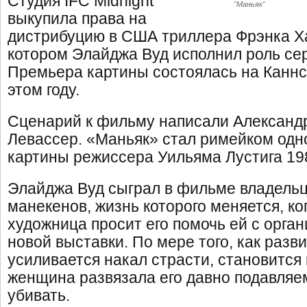
Студия IFC Midnight
"Маньяк"
выкупила права на
дистрибуцию в США триллера Фрэнка Х
котором Элайджа Вуд исполнил роль се
Премьера картины состоялась на Каннс
этом году.
Сценарий к фильму написали Александр
Левассер. «Маньяк» стал римейком одн
картины режиссера Уильяма Лустига 198
Элайджа Вуд сыграл в фильме владельц
манекенов, жизнь которого меняется, ко
художница просит его помочь ей с орга
новой выставки. По мере того, как разв
усиливается накал страсти, становится 
женщина развязала его давно подавляе
убивать.