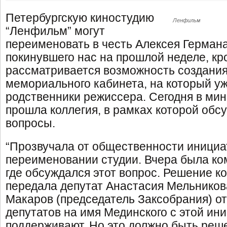
Петербургскую киностудию
Ленфильм
“Ленфильм” могут
переименовать в честь Алексея Германа
покинувшего нас на прошлой неделе, кро
рассматривается возможность создания 
мемориального кабинета, на который уж
родственники режиссера. Сегодня в мин
прошла коллегия, в рамках которой обс
вопросы.
“Прозвучала от общественности инициа
переименовании студии. Вчера была ко
где обсуждался этот вопрос. Решение к
передала депутат Анастасия Мельников
Макаров (председатель Заксобрания) о
депутатов на имя Мединского с этой ин
поддерживают. Но это должно быть реш