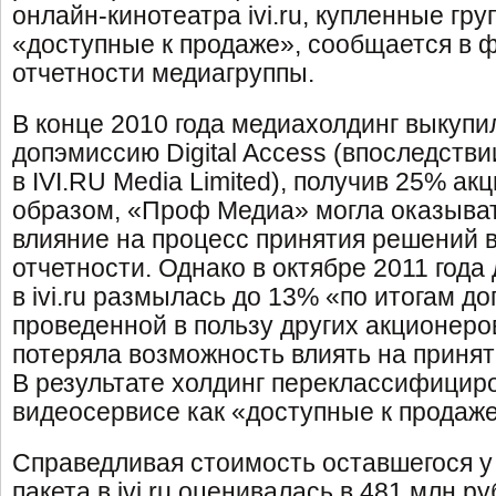
онлайн-кинотеатра ivi.ru, купленные груп
«доступные к продаже», сообщается в 
отчетности медиагруппы.
В конце 2010 года медиахолдинг выкупил
допэмиссию Digital Access (впоследств
в IVI.RU Media Limited), получив 25% ак
образом, «Проф Медиа» могла оказыва
влияние на процесс принятия решений в i
отчетности. Однако в октябре 2011 год
в ivi.ru размылась до 13% «по итогам д
проведенной в пользу других акционеров
потеряла возможность влиять на приняти
В результате холдинг переклассифициро
видеосервисе как «доступные к продаже
Справедливая стоимость оставшегося 
пакета в ivi.ru оценивалась в 481 млн ру