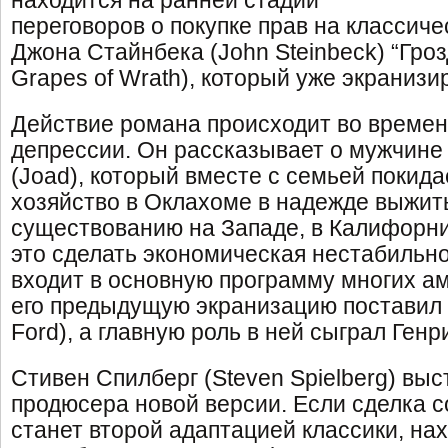
находится на ранней стадии
переговоров о покупке прав на классич
Джона Стайнбека (John Steinbeck) “Гроз
Grapes of Wrath), который уже экранизир
Действие романа происходит во времен
депрессии. Он рассказывает о мужчине
(Joad), который вместе с семьей покид
хозяйство в Оклахоме в надежде выжить
существованию на Западе, в Калифорн
это сделать экономическая нестабильно
входит в основную программу многих а
его предыдущую экранизацию поставил
Ford), а главную роль в ней сыграл Генр
Стивен Спилберг (Steven Spielberg) выс
продюсера новой версии. Если сделка с
станет второй адаптацией классики, на