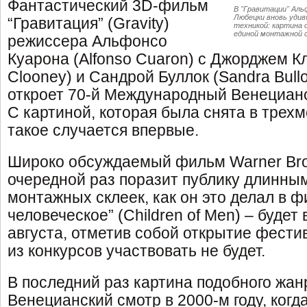
Фантастический 3D-фильм
В "Гравитации" Аль
Любецки вновь уди
“Гравитация” (Gravity)
техникой: картина 
единой монтажной 
режиссера Альфонсо
Куарона (Alfonso Cuaron) с Джорджем К
Clooney) и Сандрой Буллок (Sandra Bull
откроет 70-й Международный Венециан
С картиной, которая была снята в трех
такое случается впервые.
Широко обсуждаемый фильм Warner Bros
очередной раз поразит публику длинны
монтажных склеек, как он это делал в 
человеческое” (Children of Men) – будет
августа, отметив собой открытие фестив
из конкурсов участвовать не будет.
В последний раз картина подобного жан
Венецианский смотр в 2000-м году, ког