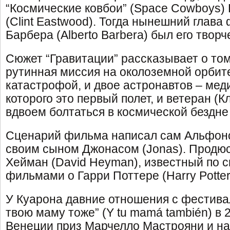
“Космические ковбои” (Space Cowboys)
(Clint Eastwood). Тогда нынешний глава
Барбера (Alberto Barbera) был его твор
Сюжет “Гравитации” рассказывает о том
рутинная миссия на околоземной орбит
катастрофой, и двое астронавтов – меди
которого это первый полет, и ветеран (К
вдвоем болтаться в космической бездне
Сценарий фильма написал сам Альфонс
своим сыном Джонасом (Jonas). Продюс
Хейман (David Heyman), известный по с
фильмами о Гарри Поттере (Harry Potter
У Куарона давние отношения с фестивал
твою маму тоже” (Y tu mamá también) в 
Венеции приз Марчелло Мастрояни и на