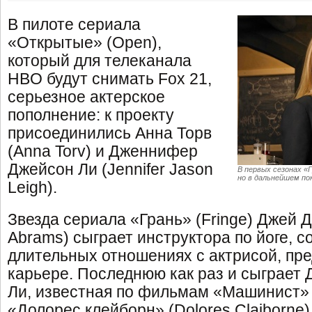
В пилоте сериала
«Открытые» (Open),
который для телеканала
HBO будут снимать Fox 21,
серьезное актерское
пополнение: к проекту
присоединились Анна Торв
(Anna Torv) и Дженнифер
Джейсон Ли (Jennifer Jason
В первых сезонах «Г
но в дальнейшем по
Leigh).
Звезда сериала «Грань» (Fringe) Джей Д
Abrams) сыграет инструктора по йоге, с
длительных отношениях с актрисой, пр
карьере. Последнюю как раз и сыграе
Ли, известная по фильмам «Машинист» (
«Долорес клейборн» (Dolores Claiborne)