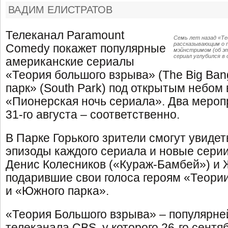
ВАДИМ ЕЛИСТРАТОВ
Телеканал Paramount
Семь лет назад «Те
рассказывающим о п
Comedy покажет популярные
мэйнстримом (об э
сериал углубился в
американские сериалы
«Теория большого взрыва» (The Big Ba
парк» (South Park) под открытым небом
«Пионерская ночь сериала». Два мероп
31-го августа – соответственно.
В Парке Горького зрители смогут увиде
эпизоды каждого сериала и новые серии
Денис Колесников («Кураж-Бамбей») и 
подарившие свои голоса героям «Теори
и «Южного парка».
«Теория Большого взрыва» – популярн
телеканала CBS, у которого 26-го сентя