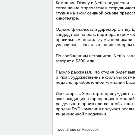
Компании Disney и Netflix подписали
соглашение о трехлетнем сотрудничест
студия на эксклюзивной основе предос
кинотеатре.
Однако финансовый директор Disney Дж
кандидатом на роль партнера в громко
правильным, поскольку мы подписали
условиях», - рассказал он инвесторам
По сообщениям источников, Netflix зап
говорят о $300 млн.
Расуло рассказал, что студия будет вы
и Pixar, художественные фильмы совмес
недавно приобретенной компании Luca
Инвесторы с Уолл-стрит принуждают гл
всех входящих в корпорацию компаний,
раздельного производства, чтобы тщат
продаж DVD компания получает реальны
лицензионной продукции.
Tweet
Share on Facebook