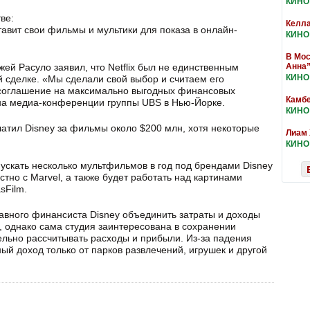
КИНО
ве:
Келла
тавит свои фильмы и мультики для показа в онлайн-
КИНО
В Мос
ей Расуло заявил, что Netflix был не единственным
Анна
КИНО
й сделке. «Мы сделали свой выбор и считаем его
 соглашение на максимально выгодных финансовых
Камбе
 на медиа-конференции группы UBS в Нью-Йорке.
КИНО
латил Disney за фильмы около $200 млн, хотя некоторые
Лиам 
КИНО
пускать несколько мультфильмов в год под брендами Disney
тно с Marvel, а также будет работать над картинами
sFilm.
авного финансиста Disney объединить затраты и доходы
 однако сама студия заинтересована в сохранении
ельно рассчитывать расходы и прибыли. Из-за падения
й доход только от парков развлечений, игрушек и другой