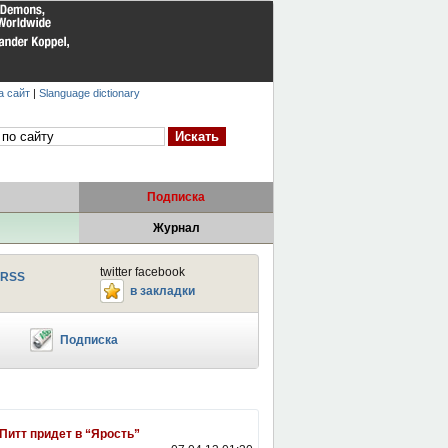
а сайт
|
Slanguage dictionary
Подписка
Журнал
twitter facebook
RSS
в закладки
Подписка
Питт придет в “Ярость”