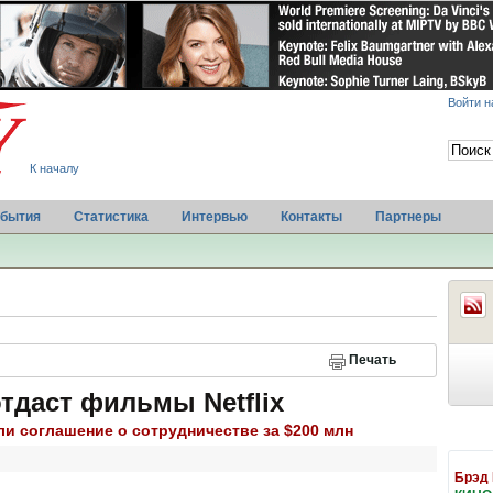
Войти н
К началу
бытия
Статистика
Интервью
Контакты
Партнеры
Печать
тдаст фильмы Netflix
ли соглашение о сотрудничестве за $200 млн
Брэд 