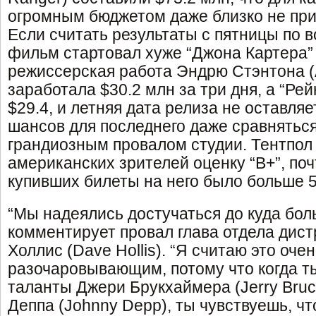
огромным бюджетом даже близко не при
Если считать результаты с пятницы по в
фильм стартовал хуже “Джона Картера” (
режиссерская работа Эндрю Стэнтона (
заработала $30.2 млн за три дня, а “Ре
$29.4, и летняя дата релиза не оставля
шансов для последнего даже сравнятьс
грандиозным провалом студии. Тентпол 
американских зрителей оценку “B+”, поч
купивших билеты на него было больше 5
“Мы надеялись достучаться до куда бол
комментирует провал глава отдела дист
Холлис (Dave Hollis). “Я считаю это оче
разочаровывающим, потому что когда 
таланты Джери Брукхаймера (Jerry Bruc
Деппа (Johnny Depp), ты чувствуешь, ч