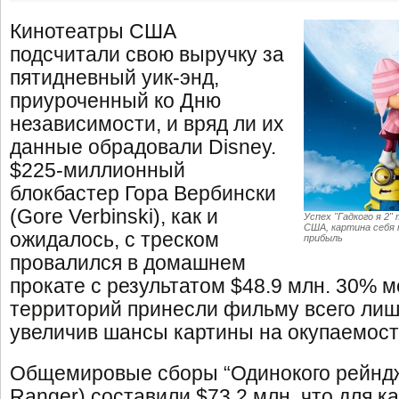
Кинотеатры США
подсчитали свою выручку за
пятидневный уик-энд,
приуроченный ко Дню
независимости, и вряд ли их
данные обрадовали Disney.
$225-миллионный
блокбастер Гора Вербински
(Gore Verbinski), как и
Успех "Гадкого я 2
США, картина себя 
ожидалось, с треском
прибыль
провалился в домашнем
прокате с результатом $48.9 млн. 30%
территорий принесли фильму всего лишь
увеличив шансы картины на окупаемост
Общемировые сборы “Одинокого рейндж
Ranger) составили $73.2 млн, что для к