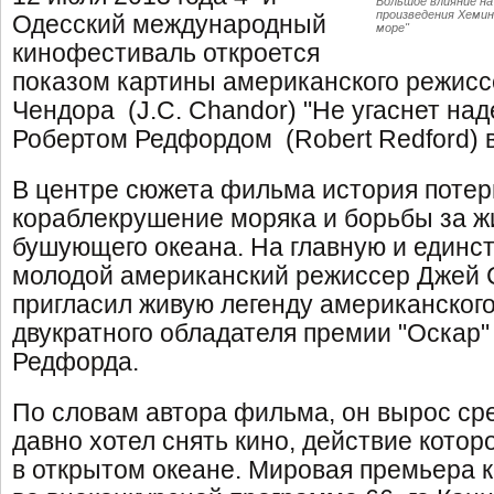
Большое влияние на
произведения Хемин
Одесский международный
море"
кинофестиваль откроется
показом картины американского режис
Чендора (J.C. Chandor) "Не угаснет надеж
Робертом Редфордом (Robert Redford) в
В центре сюжета фильма история поте
кораблекрушение моряка и борьбы за ж
бушующего океана. На главную и единс
молодой американский режиссер Джей 
пригласил живую легенду американског
двукратного обладателя премии "Оскар"
Редфорда.
По словам автора фильма, он вырос ср
давно хотел снять кино, действие котор
в открытом океане. Мировая премьера 