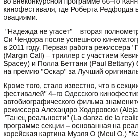
во внеконкурсной программе 66–го Канн
кинофестиваля, где Роберта Редфорда 
овациями.
"Надежда не угасет" – вторая полноме
Си Чендора после успешного кинематог
в 2011 году. Первая работа режиссера "
(Margin Call) – триллер с участием Кеви
Spacey) и Полла Беттани (Paul Bettany
на премию "Оскар" за Лучший оригинал
Кроме того, стало известно, что в секц
фестивалей" 4–го Одесского кинофести
автобиографического фильма знаменито
режиссера Алехандро Ходоровски (Aleja
"Танец реальности" (La danza de la reali
программе секции – основанная на реа
корейская картина Муэля О (Meul O.) "Ка