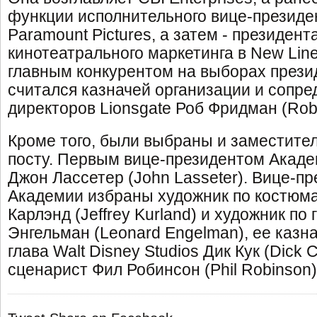
функции исполнительного вице-президен
Paramount Pictures, а затем - президент
кинотеатрального маркетинга в New Lin
главным конкурентом на выборах през
считался казначей организации и сопре
директоров Lionsgate Роб Фридман (Rob
Кроме того, были выбраны и заместител
посту. Первым вице-президентом Акаде
Джон Лассетер (John Lasseter). Вице-п
Академии избраны художник по костю
Карлэнд (Jeffrey Kurland) и художник по
Энгельман (Leonard Engelman), ее казн
глава Walt Disney Studios Дик Кук (Dick 
сценарист Фил Робинсон (Phil Robinson)