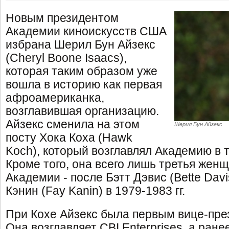
Новым президентом
Академии киноискусств США
избрана Шерил Бун Айзекс
(Cheryl Boone Isaacs),
которая таким образом уже
вошла в историю как первая
афроамериканка,
возглавившая организацию.
Айзекс сменила на этом
Шерил Бун Айзекс
посту Хока Коха (Hawk
Koch), который возглавлял Академию в т
Кроме того, она всего лишь третья жен
Академии - после Бэтт Дэвис (Bette Davi
Кэнин (Fay Kanin) в 1979-1983 гг.
При Кохе Айзекс была первым вице-пре
Она возглавляет CBI Enterprises, а ран