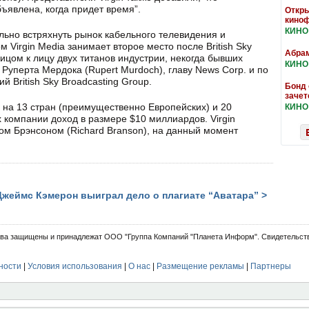
явлена, когда придет время”.
Откры
кино
КИНО
ьно встряхнуть рынок кабельного телевидения и
 Virgin Media занимает второе место после British Sky
Абрам
лицом к лицу двух титанов индустрии, некогда бывших
КИНО
Руперта Мердока (Rupert Murdoch), главу News Corp. и по
 British Sky Broadcasting Group.
Бонд 
зачет
я на 13 стран (преимущественно Европейских) и 20
КИНО
компании доход в размере $10 миллиардов. Virgin
ом Брэнсоном (Richard Branson), на данный момент
Джеймс Кэмерон выиграл дело о плагиате “Аватара” >
ва защищены и принадлежат ООО "Группа Компаний "Планета Информ". Свидетельств
ности
|
Условия использования
|
О нас
|
Размещение рекламы
|
Партнеры