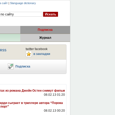
а сайт
|
Slanguage dictionary
Подписка
Журнал
twitter facebook
RSS
в закладки
Подписка
гах из романа Джейн Остен снимут фильм
08.02.13 01:20
арди сыграет в триллере автора “Порока
спорт”
08.02.13 00:20