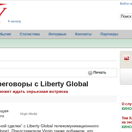
Войти н
К началу
бытия
Статистика
Интервью
Контакты
Партнеры
Печать
реговоры с Liberty Global
ожет ждать серьезная встряска
О слу
КИНО
ющая
Virgin Media
го
Том Х
на эк
ой сделки” с Liberty Global телекомуникационного
КИНО
ne). Представители Virgin также добавили, что