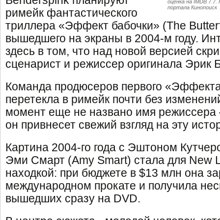
Benderspink планируют
оценка на IMDB 7.7
портала Кинопоиск
римейк фантастического
триллера «Эффект бабочки» (The Butterfl
вышедшего на экраны в 2004-м году. И
здесь в том, что над новой версией скр
сценарист и режиссер оригинала Эрик Бр
Команда продюсеров первого «Эффекта
перетекла в римейк почти без изменени
момент еще не названо имя режиссера
он привнесет свежий взгляд на эту исто
Картина 2004-го года с Эштоном Кутчеро
Эми Смарт (Amy Smart) стала для New 
находкой: при бюджете в $13 млн она з
международном прокате и получила нес
вышедших сразу на DVD.