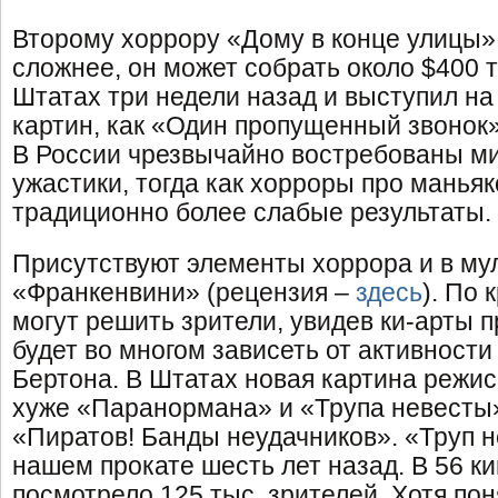
Второму хоррору «Дому в конце улицы»
сложнее, он может собрать около $400 
Штатах три недели назад и выступил на
картин, как «Один пропущенный звонок»
В России чрезвычайно востребованы м
ужастики, тогда как хорроры про манья
традиционно более слабые результаты.
Присутствуют элементы хоррора и в м
«Франкенвини» (рецензия –
здесь
). По 
могут решить зрители, увидев ки-арты п
будет во многом зависеть от активност
Бертона. В Штатах новая картина режи
хуже «Паранормана» и «Трупа невесты»
«Пиратов! Банды неудачников». «Труп 
нашем прокате шесть лет назад. В 56 ки
посмотрело 125 тыс. зрителей. Хотя пон