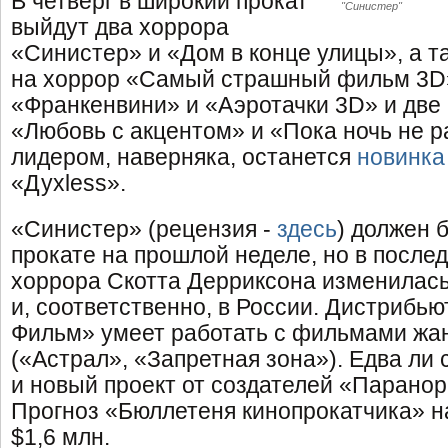
В четверг в широкий прокат
"Синистер"
выйдут два хоррора
«Синистер» и «Дом в конце улицы», а т
на хоррор «Самый страшный фильм 3D
«Франкенвини» и «Аэротачки 3D» и две
«Любовь с акцентом» и «Пока ночь не р
лидером, наверняка, останется
новинка
«Духless».
«Синистер» (рецензия -
здесь
) должен 
прокате на прошлой неделе, но в после
хоррора Скотта Дерриксона изменилась
и, соответственно, в России. Дистрибью
Фильм» умеет работать с фильмами жа
(«Астрал», «Запретная зона»). Едва ли
и новый проект от создателей «Паранор
Прогноз «Бюллетеня кинопрокатчика» н
$1,6 млн.