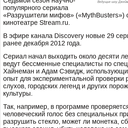
Седьмой сезон научно-
Ведущие шоу Джейм
популярного сериала
«Разрушители мифов» («MythBusters») 
кинотеатре Stream.ru.
В эфире канала Discovery новые 29 сер
ранее декабря 2012 года.
Сериал начал выходить около десяти ле
ведут бессменные специалисты по сп
Хайнеман и Адам Сэвидж, использующи
опыт для экспериментальной проверки 
слухов, городских легенд и других пор
культуры.
Так, например, в программе проверяетс
человеческий голос без специальных п
разрушить стекло, может ли монетка, с