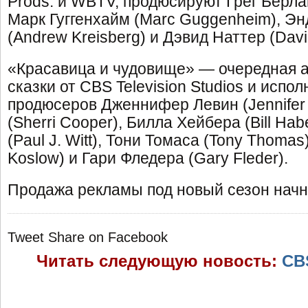
Prods. и WBTV, продюсируют Грег Берлант
Марк Гуггенхайм (Marc Guggenheim), Э
(Andrew Kreisberg) и Дэвид Наттер (David
«Красавица и чудовище» — очередная 
сказки от CBS Television Studios и испо
продюсеров Дженнифер Левин (Jennifer 
(Sherri Cooper), Билла Хейбера (Bill Ha
(Paul J. Witt), Тони Томаса (Tony Thomas
Koslow) и Гари Фледера (Gary Fleder).
Продажа рекламы под новый сезон начн
Tweet
Share on Facebook
Читать следующую новость:
CB