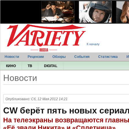
К началу
Новости
Рецензии
Обзоры
События
Статистика
И
КИНО
ТВ
DIGITAL
Новости
Опубликовано: Сб, 12 Мая 2012 14:21
CW берёт пять новых сериа
На телеэкраны возвращаются главны
«Её звали Никита» и «Сплетница»