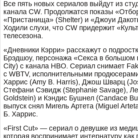
Все пять новых сериалов выйдут из сту
канала CW. Продолжатся показы «Отбора
«Пристанища» (Shelter) и «Джоуи Дакоты
Ходили слухи, что CW придержит «Куль
телесезона.
«Дневники Кэрри» расскажут о подростк
Брэдшоу, персонажа «Секса в большом г
City) с канала HBO. Сериал снимает Fa
с WBTV, исполнительными продюсерами
Харрис (Amy B. Harris), Джош Шварц (Jo
Стефани Сэвидж (Stephanie Savage), Ле
Goldstein) и Кэндис Бушнел (Candace Bu
выпуск снял Мигель Артета (Miguel Arte
Б. Харрис.
«First Cut» — сериал о девушке из меди
которая воспринимает интернатуру как