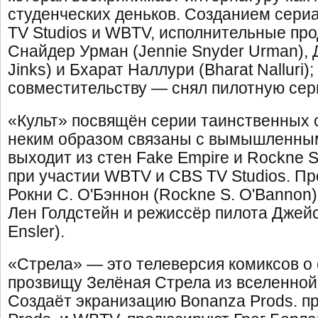
студенческих деньков. Созданием сери
TV Studios и WBTV, исполнительные п
Снайдер Урман (Jennie Snyder Urman), 
Jinks) и Бхарат Наллури (Bharat Nalluri)
совместительству — снял пилотную сер
«Культ» посвящён серии таинственных 
неким образом связаны с вымышленны
выходит из стен Fake Empire и Rockne S.
при участии WBTV и CBS TV Studios. П
Рокни С. О'Бэннон (Rockne S. O'Bannon)
Лен Голдстейн и режиссёр пилота Джей
Ensler).
«Стрела» — это телеверсия комиксов о 
прозвищу Зелёная Стрела из вселенной
Создаёт экранизацию Bonanza Prods. при