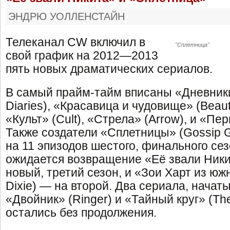
ЭНДРЮ УОЛЛЕНСТАЙН
Телеканал CW включил в
"Сплетница"
свой график на 2012—2013
пять новых драматических сериалов.
В самый прайм-тайм вписаны «Дневники
Diaries), «Красавица и чудовище» (Beaut
«Культ» (Cult), «Стрела» (Arrow), и «Перв
Также создатели «Сплетницы» (Gossip Gi
на 11 эпизодов шестого, финального сез
ожидается возвращение «Её звали Никит
новый, третий сезон, и «Зои Харт из южн
Dixie) — на второй. Два сериала, начат
«Двойник» (Ringer) и «Тайный круг» (The
остались без продолжения.