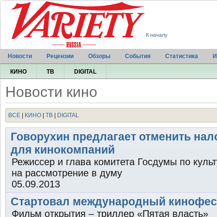
К началу
Новости
Рецензии
Обзоры
События
Статистика
И
КИНО
ТВ
DIGITAL
Новости кино
ВСЕ
|
КИНО
|
ТВ
|
DIGITAL
Говорухин предлагает отменить на
для кинокомпаний
Режиссер и глава комитета Госдумы по культ
на рассмотрение в думу
05.09.2013
Стартовал международный кинофес
Фильм открытия – триллер «Пятая власть»