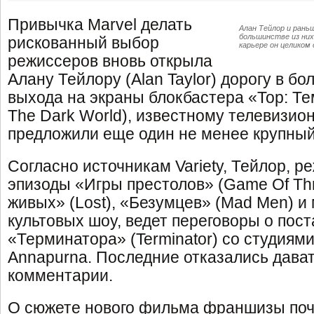
Привычка Marvel делать
Алан Тейлор и ран
большинстве из них
рискованный выбор
карьере он целиком
режиссеров вновь открыла
Алану Тейлору (Alan Taylor) дорогу в б
выхода на экраны блокбастера «Тор: Те
The Dark World), известному телевизи
предложили еще один не менее крупный
Согласно источникам Variety, Тейлор, 
эпизоды «Игры престолов» (Game Of Thr
живых» (Lost), «Безумцев» (Mad Men) и 
культовых шоу, ведет переговоры о пост
«Терминатора» (Terminator) со студиям
Annapurna. Последние отказались дава
комментарии.
О сюжете нового фильма франшизы поч