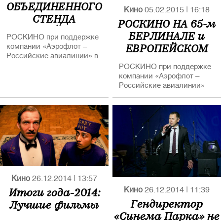
ОБЪЕДИНЕННОГО
Кино
05.02.2015
|
16:18
СТЕНДА
РОСКИНО НА 65-м
РОССИЙСКИХ
БЕРЛИНАЛЕ и
РОСКИНО при поддержке
КИНЕМАТОГРАФИСТОВ
ЕВРОПЕЙСКОМ
компании «Аэрофлот –
РОСКИНО НА 65-ом
Российские авиалинии» в
КИНОРЫНКЕ
БЕРЛИНАЛЕ и
4-ый раз представило
РОСКИНО при поддержке
российское кино на
компании «Аэрофлот –
ЕВРОПЕЙСКОМ
Европейском
Российские авиалинии»
КИНОРЫНКЕ (EFM)
кинорынке (EFM) в рамках
уже четвертый год
Берлинского
представляет российское
международного
кино на Европейском
кинофестиваля.
кинорынке (EFM) в рамках
Зонтичный стенд был
Берлинского
организован при участии
международного
Министерства культуры и
кинофестиваля.
Министерства
Зонтичный стенд
иностранных дел России.
организован при участии
Кино
26.12.2014
|
13:57
Министерства культуры и
Министерства
Итоги года-2014:
Кино
26.12.2014
|
11:39
иностранных дел РФ.
Гендиректор
Лучшие фильмы
«Синема Парка» не
В этом году на Берлинале