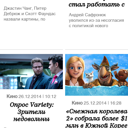
стал работать с
от России представлено 7
фильмов. Кроме того
Джастин Чанг, Питер
сыном Керимова
почетный приз
Дебрюж и Скотт Фаундас
Андрей Сафронюк
Берлинского
назвали картины, по
уволился из-за несогласия
кинофестиваля «Камера
которым мы запомним
с политикой нового
Берлинале» за
этот киногод
владельца сети
неоценимый вклад в
профессию получит
известный исследователь
кинематографа, долгие
годы руководивший
культовым Московским
Музеем Кино Наум
Клейман.
Кино
26.12.2014
|
10:12
Опрос Variety:
Кино
25.12.2014
|
16:28
«Снежная королева
Зрители
2» собрала более $1
недовольны
млн в Южной Корее
«Интервью»