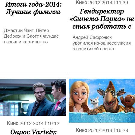
Министерства
Итоги года-2014:
Кино
26.12.2014
|
11:39
иностранных дел РФ.
Гендиректор
Лучшие фильмы
«Синема Парка» не
В этом году на Берлинале
стал работать с
от России представлено 7
фильмов. Кроме того
Джастин Чанг, Питер
сыном Керимова
почетный приз
Дебрюж и Скотт Фаундас
Андрей Сафронюк
Берлинского
назвали картины, по
уволился из-за несогласия
кинофестиваля «Камера
которым мы запомним
с политикой нового
Берлинале» за
этот киногод
владельца сети
неоценимый вклад в
профессию получит
известный исследователь
кинематографа, долгие
годы руководивший
культовым Московским
Музеем Кино Наум
Клейман.
Кино
26.12.2014
|
10:12
Опрос Variety:
Кино
25.12.2014
|
16:28