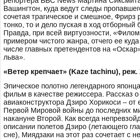
репортера BBC News Мартина Сиксмита
Вашингтон, куда ведут следы пропавшег
сочетая трагическое и смешное, Фрирз 
тонко, то и дело пуская в ход отборный
Правда, при всей виртуозности, «Филом
примером чистого жанра, отчего ее куда
числе главных претендентов на «Оскар»
льва».
«Ветер крепчает» (Kaze tachinu), реж
Эпическое полотно легендарного японца
фильм в качестве режиссера. Рассказ о
авиаконструктора Дзиро Хорикоси – от 
Первой Мировой войны до последних м
накануне Второй. Как всегда непревзо
описании полетов Дзиро (летающего гл
сне), Миядзаки на этот раз сочетает с 