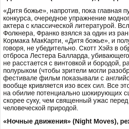
«Дитя божье», напротив, пока главная 
конкурса, очередное упражнение модног
актера с классической литературой. Вс
Фолкнера, Франко взялся за один из ра
Кормака МакКарти, «Дитя божье», и пол
говоря, не убедительно. Скотт Хэйз в о
отброса Лестера Балларда, убивающего
не расстается с винтовкой и бородой, р
полурыком (чтобы зрители могли разобра
фестивале фильм показывали с английс
вообще кривляется изо всех сил. Все эт
на обилие потенциально шокирующих сц
скорее суку, чем священный ужас перед
человеческой природой.
«Ночные движения» (Night Moves), ре