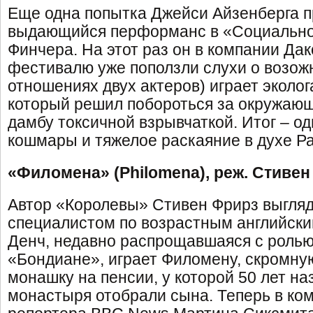
Еще одна попытка Джейси Айзенберга п
выдающийся перформанс в «Социально
Финчера. На этот раз он в компании Дак
фестивалю уже поползли слухи о возо
отношениях двух актеров) играет эколог
который решил побороться за окружающ
дамбу токсичной взрывчаткой. Итог – о
кошмары и тяжелое раскаяние в духе Р
«Филомена» (Philomena), реж. Стиве
Автор «Королевы» Стивен Фрирз выгля
специалистом по возрастным английски
Денч, недавно распрощавшаяся с ролью
«Бондиане», играет Филомену, скромну
монашку на пенсии, у которой 50 лет на
монастыря отобрали сына. Теперь в ко