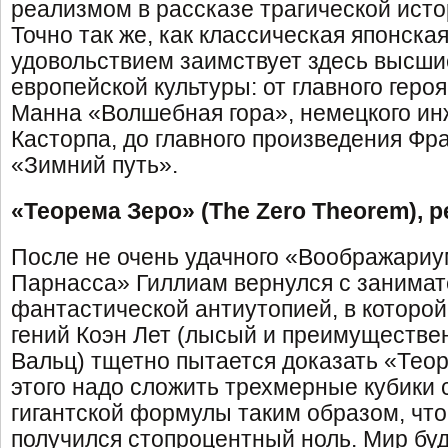
реализмом в рассказе трагической исто
Точно так же, как классическая японска
удовольствием заимствует здесь высши
европейской культуры: от главного геро
Манна «Волшебная гора», немецкого ин
Касторпа, до главного произведения Ф
«Зимний путь».
«Теорема Зеро» (The Zero Theorem), 
После не очень удачного «Воображариу
Парнасса» Гиллиам вернулся с занима
фантастической антиутопией, в которо
гений Коэн Лет (лысый и преимуществе
Вальц) тщетно пытается доказать «Тео
этого надо сложить трехмерные кубики 
гигантской формулы таким образом, что
получился стопроцентный ноль. Мир бу