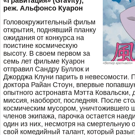
«Гравитация» (Gravity),
реж. Альфонсо Куарон
Головокружительный фильм
открытия, поднявший планку
ожидания от конкурса на
поистине космическую
высоту. В своем первом за
семь лет фильме Куарон
«Ветер крепчает»
отправил Сандру Буллок и
Джорджа Клуни парить в невесомости. 
доктора Райан Стоун, впервые попавшую
опытного астронавта Мэтта Ковальски, д
миссия, наоборот, последняя. После сто
космическим мусором, уничтожившего ш
членов экипажа, парочка остается наеди
один из них, несмотря на смертельную 
свой комедийный талант, который разы