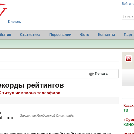
Войти н
К началу
бытия
Статистика
Персоналии
Фото
Контакты
Парт
Печать
екорды рейтингов
C титул чемпиона телеэфира
Казах
ТВ
и
Закрытие Лондонской Олимпиады
l – это
«Суме
.
КИНО
р их средняя аудитория в прайм-тайм только на канале