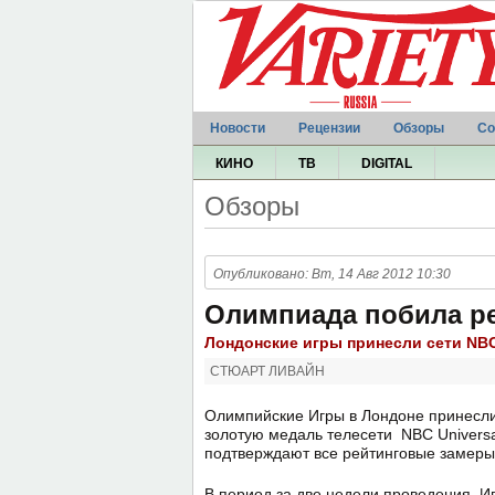
Новости
Рецензии
Обзоры
Со
КИНО
ТВ
DIGITAL
Обзоры
Опубликовано: Вт, 14 Авг 2012 10:30
Олимпиада побила р
Лондонские игры принесли сети NB
СТЮАРТ ЛИВАЙН
Олимпийские Игры в Лондоне принесл
золотую медаль телесети NBC Universa
подтверждают все рейтинговые замеры
В период за две недели проведения Иг