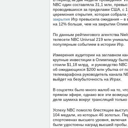
NBC один составляла 31,1 млн, превыс
проводившихся за пределами США, с 1
церемония открытия, которая собрала 
закрытия
Игр превысила ожидания – в 
на 12% больше, чем на закрытии Олим
По данным рейтингового агентства Nie
телесети NBC Univrsal 219 млн уникал
популярным событием в истории Игр.
Измерения аудитории на заглавном кан
крупные инвестиции в Олимпиаду было
стоили $1,18 млрд, и руководство NBC
об ожидающихся $200 млн убытка от п
телемарафона руководитель канала NBC 
выйдет на безубыточность на Играх.
В соцсетях было много жалоб на то, чт
прямом эфире, однако все эти возмуще
деле шумиха вокруг трансляций только
Успеху NBC помогло блестящее высту
104 медали, из которых 46 золотых. П
спортсменах высшего уровня, включая 
были удостоены наград высшей пробы.