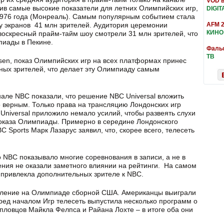
VOD в
ив самые высокие показатели для летних Олимпийских игр,
DIGIT
976 года (Монреаль). Самым популярным событием стала
у экранов 41 млн зрителей. Аудитория церемонии
AFM 2
КИНО
воскресный прайм-тайм шоу смотрели 31 млн зрителей, что
пиады в Пекине.
Фальс
ТВ
lsen, показ Олимпийских игр на всех платформах принес
ьных зрителей, что делает эту Олимпиаду самым
але NBC показали, что решение NBC Universal вложить
 верным. Только права на трансляцию Лондонских игр
 Universal приложило немало усилий, чтобы развеять слухи
оказа Олимпиады. Примерно в середине Лондонского
Sports Марк Лазарус заявил, что, скорее всего, телесеть
о NBC показывало многие соревнования в записи, а не в
ния не оказали заметного влиянии на рейтинги. На самом
 привлекла дополнительных зрителе к NBC.
пление на Олимпиаде сборной США. Американцы выиграли
еред началом Игр телесеть выпустила несколько программ о
пловцов Майкла Фелпса и Райана Лохте – в итоге оба они