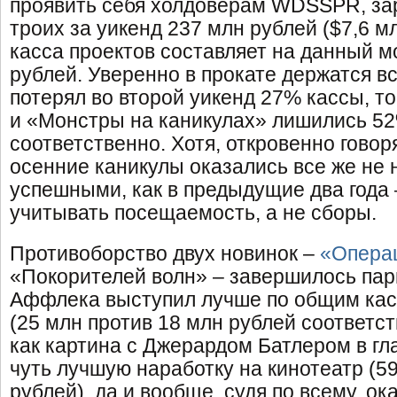
проявить себя холдоверам WDSSPR, за
троих за уикенд 237 млн рублей ($7,6 мл
касса проектов составляет на данный м
рублей. Уверенно в прокате держатся в
потерял во второй уикенд 27% кассы, то
и «Монстры на каникулах» лишились 5
соответственно. Хотя, откровенно гово
осенние каникулы оказались все же не 
успешными, как в предыдущие два года 
учитывать посещаемость, а не сборы.
Противоборство двух новинок –
«Опера
«Покорителей волн» – завершилось пар
Аффлека выступил лучше по общим кас
(25 млн против 18 млн рублей соответст
как картина с Джерардом Батлером в гл
чуть лучшую наработку на кинотеатр (59
рублей), да и вообще, судя по всему, ок