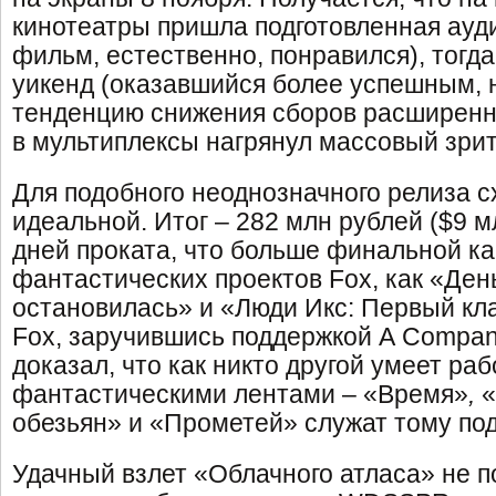
кинотеатры пришла подготовленная ауд
фильм, естественно, понравился), тогд
уикенд (оказавшийся более успешным,
тенденцию снижения сборов расширенн
в мультиплексы нагрянул массовый зрит
Для подобного неоднозначного релиза 
идеальной. Итог – 282 млн рублей ($9 м
дней проката, что больше финальной ка
фантастических проектов Fox, как «День
остановилась» и «Люди Икс: Первый кл
Fox, заручившись поддержкой A Company
доказал, что как никто другой умеет ра
фантастическими лентами – «Время»
,
«
обезьян» и «Прометей» служат тому по
Удачный взлет «Облачного атласа» не 