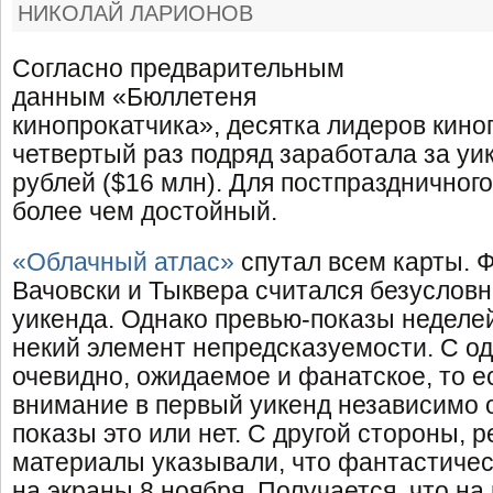
НИКОЛАЙ ЛАРИОНОВ
Согласно предварительным
данным «Бюллетеня
кинопрокатчика», десятка лидеров кино
четвертый раз подряд заработала за уи
рублей ($16 млн). Для постпраздничного
более чем достойный.
«Облачный атлас»
спутал всем карты. 
Вачовски и Тыквера считался безуслов
уикенда. Однако превью-показы неделе
некий элемент непредсказуемости. С од
очевидно, ожидаемое и фанатское, то 
внимание в первый уикенд независимо о
показы это или нет. С другой стороны, 
материалы указывали, что фантастичес
на экраны 8 ноября. Получается, что на