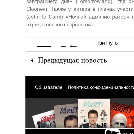
завтрашнего дня» (Tomorrowland), где 
Clooney). Также у актера в планах учас
(John le Carré) «Ночной администратор» (
отрицательного персонажа.
Твитнуть
Предыдущая
новость
Об издателе
Политика конфиденциальност