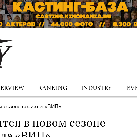
TERVIEW
RANKING
INDUSTRY
EV
м сезоне сериала «ВИП»
тся в новом сезоне
ла «ВИП»