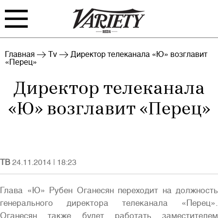
FILM
TV
Главная
Tv
Директор телеканала «Ю» возглавит
«Перец»
BIZ
INTERVIEW
Директор телеканала
RANKING
INDUSTRY
«Ю» возглавит «Перец»
EVENTS
ARCHIVE
BLOG
ТВ
24.11.2014
|
18:23
Глава «Ю» Рубен Оганесян переходит на должность
генерального директора телеканала «Перец».
Войти
Оганесян также будет работать заместителем