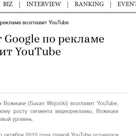
BIZ
INTERVIEW
RANKING
EVEN
 рекламе возглавит YouTube
 Google по рекламе
ит YouTube
 Вожицки (Susan Wojcicki) возглавит YouTube.
шому росту сегмента видеорекламы, Вожицки
овый уровень.
о октября 2010 года главой YouTube оставался