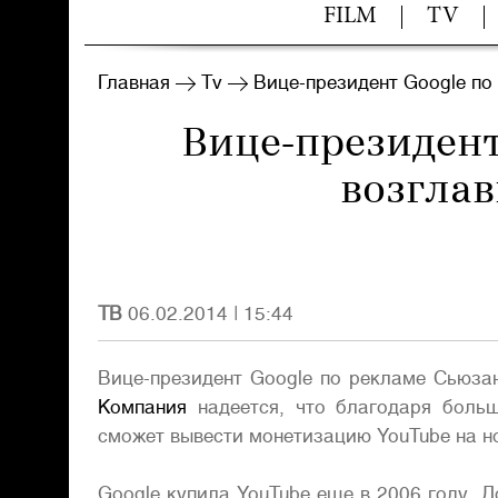
FILM
TV
Главная
Tv
Вице-президент Google по
Вице-президент
возглав
ТВ
06.02.2014
|
15:44
Вице-президент Google по рекламе Сьюзан
Компания
надеется, что благодаря боль
сможет вывести монетизацию YouTube на н
Google купила YouTube еще в 2006 году. Д