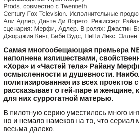
Prods. совместно с Twentieth
Century Fox Television. Исполнительные прод
Али Адлер, Данте Ди Лорето. Режиссер: Райа
сценария: Мерфи, Адлер. В ролях: Джастин Б
Джорджия Кинг, Биби Вудс, НиНи Ликс, Эллен
Самая многообещающая премьера N
наполнена излишествами, свойстве
«Хора» и «Частей тела» Райану Мерфи
осмысленности и душевности. Наибо
политизированная из всех проектов с
рассказывает о гей-паре и женщине, 
для них суррогатной матерью.
В пилотную серию уместилось много ин
но и немало намеков на то, что сериал 
весьма далеко.