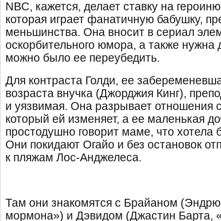
NBC, кажется, делает ставку на героин
которая играет фанатичную бабушку, п
меньшинства. Она вносит в сериал эле
оскорбительного юмора, а также нужна д
можно было ее переубедить.
Для контраста Голди, ее забеременевш
возраста внучка (Джорджия Кинг), преп
и уязвимая. Она разрывает отношения 
который ей изменяет, а ее маленькая до
простодушно говорит маме, что хотела б
Они покидают Огайо и без остановок от
к пляжам Лос-Анджелеса.
Там они знакомятся с Брайаном (Эндрю
мормона») и Дэвидом (Джастин Барта, 