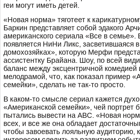
геи могут иметь детей.
«Новая норма» тяготеет к карикатурном
Баркин представляет собой эдакого Арч
американского сериала «Все в семье». 
появляется НиНи Ликс, засветившаяся 
домохозяйках», которую Мерфи предста
ассистентку Брайана. Шоу, по всей види
баланс между эксцентричной комедией
мелодрамой, что, как показал пример 
семейки», сделать не так-то просто.
В каком-то смысле сериал кажется дух
«Американской семейки», чей портрет б
пытались вывести на ABC. «Новая норм
всех, и все же она обладает достаточн
чтобы завоевать лояльную аудиторию, к
интересом следить за развитием событ