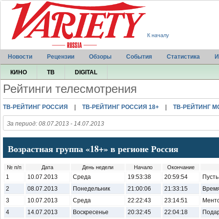
К началу
Новости
Рецензии
Обзоры
События
Статистика
И
КИНО
ТВ
DIGITAL
Рейтинги телесмотрения
ТВ-РЕЙТИНГ РОССИЯ
|
ТВ-РЕЙТИНГ РОССИЯ 18+
|
ТВ-РЕЙТИНГ М
За период: 08.07.2013 - 14.07.2013
Возрастная группа «18+» в регионе Россия
№ п/п
Дата
День недели
Начало
Окончание
1
10.07.2013
Среда
19:53:38
20:59:54
Пусть
2
08.07.2013
Понедельник
21:00:06
21:33:15
Врем
3
10.07.2013
Среда
22:22:43
23:14:51
Менто
4
14.07.2013
Воскресенье
20:32:45
22:04:18
Подар