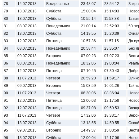
78
14.07.2013
Воскресенье
23:48:07
23:54:12
Закры
79
13.07.2013
Суббота
15:00:04
15:14:03
Новост
80
13.07.2013
Суббота
10:55:14
11:58:38
Татья
81
08.07.2013
Понедельник
21:00:14
22:52:03
50 пе
82
13.07.2013
Суббота
14:19:55
15:20:39
Очная
83
12.07.2013
Пятница
10:57:36
11:57:15
До су
84
08.07.2013
Понедельник
20:58:44
23:35:07
Без л
85
09.07.2013
Вторник
07:00:23
07:07:23
Вести.
86
08.07.2013
Понедельник
18:32:06
19:00:04
Реал
87
12.07.2013
Пятница
07:10:45
07:30:43
Добро
88
11.07.2013
Четверг
20:59:20
21:59:17
Эликс
89
09.07.2013
Вторник
15:03:59
16:01:26
Тайны
90
11.07.2013
Четверг
08:30:06
08:36:04
Новос
91
12.07.2013
Пятница
12:00:03
12:17:58
Новос
92
12.07.2013
Пятница
09:37:08
09:59:53
Возвр
93
11.07.2013
Четверг
17:32:06
18:33:17
Верон
94
13.07.2013
Суббота
13:18:55
14:59:55
Освоб
95
09.07.2013
Вторник
14:49:37
15:03:59
Вести
96
13.07.2013
Суббота
12:00:04
12:17:06
Новост