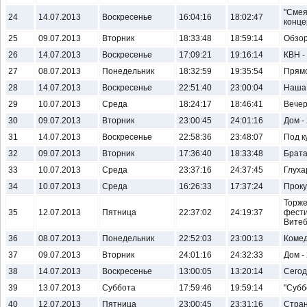
"Смея
24
14.07.2013
Воскресенье
16:04:16
18:02:47
конце
25
09.07.2013
Вторник
18:33:48
18:59:14
Обзо
26
14.07.2013
Воскресенье
17:09:21
19:16:14
КВН -
27
08.07.2013
Понедельник
18:32:59
19:35:54
Прям
28
14.07.2013
Воскресенье
22:51:40
23:00:04
Наша 
29
10.07.2013
Среда
18:24:17
18:46:41
Вечер
30
09.07.2013
Вторник
23:00:45
24:01:16
Дом -
31
14.07.2013
Воскресенье
22:58:36
23:48:07
Под к
32
09.07.2013
Вторник
17:36:40
18:33:48
Брат
33
10.07.2013
Среда
23:37:16
24:37:45
Глуха
34
10.07.2013
Среда
16:26:33
17:37:24
Проку
Торже
35
12.07.2013
Пятница
22:37:02
24:19:37
фести
Витеб
36
08.07.2013
Понедельник
22:52:03
23:00:13
Комед
37
09.07.2013
Вторник
24:01:16
24:32:33
Дом -
38
14.07.2013
Воскресенье
13:00:05
13:20:14
Сегод
39
13.07.2013
Суббота
17:59:46
19:59:14
"Субб
40
12.07.2013
Пятница
23:00:45
23:31:16
Стра