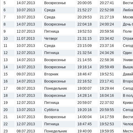
5
14.07.2013
Воскресенье
20:00:05
20:27:41
Вести.
6
10.07.2013
Среда
21:52:27
22:52:08
Любов
7
10.07.2013
Среда
20:29:53
21:27:19
Москв
8
14.07.2013
Воскресенье
22:04:18
24:00:24
Дочь 
9
12.07.2013
Пятница
19:52:53
20:59:56
Поле 
10
11.07.2013
Четверг
21:31:15
23:34:42
Отра
11
10.07.2013
Среда
23:15:09
23:37:16
Сегод
12
12.07.2013
Пятница
21:32:54
24:34:26
Один 
13
14.07.2013
Воскресенье
21:14:55
22:58:36
Униве
14
14.07.2013
Воскресенье
19:16:14
20:59:49
Вышк
15
09.07.2013
Вторник
18:46:47
19:52:51
Давай
16
14.07.2013
Воскресенье
22:16:52
23:17:41
Второ
17
08.07.2013
Понедельник
19:00:07
19:29:44
Сегод
18
14.07.2013
Воскресенье
14:28:14
16:04:16
В пол
19
12.07.2013
Пятница
20:59:07
22:37:02
Криво
20
13.07.2013
Суббота
19:20:16
20:59:55
Сегод
21
14.07.2013
Воскресенье
14:00:04
14:17:59
Вести.
22
12.07.2013
Пятница
18:47:45
19:52:53
Челов
23
08.07.2013
Понедельник
19:40:00
19:59:05
Местн