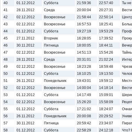
40
01.12.2012
Суббота
21:59:36
22:57:40
Ты не
41
28.11.2012
Среда
20:00:04
20:27:31
Вести.
42
02.12.2012
Воскресенье
21:58:44
22:50:14
Центр
43
02.12.2012
Воскресенье
16:57:53
18:25:41
Больш
44
01.12.2012
Суббота
19:27:19
19:53:29
Профе
45
27.11.2012
Вторник
16:28:05
17:39:52
Проку
46
30.11.2012
Пятница
18:00:05
18:44:11
Вечер
47
02.12.2012
Воскресенье
14:51:13
15:54:26
Тайны
48
28.11.2012
Среда
20:31:01
21:02:24
Инте
49
02.12.2012
Воскресенье
18:23:28
18:59:48
Чрезв
50
01.12.2012
Суббота
18:10:25
19:13:50
Челов
51
26.11.2012
Понедельник
19:43:01
19:59:12
Местн
52
02.12.2012
Воскресенье
14:00:04
14:18:14
Вести.
53
01.12.2012
Суббота
14:17:49
15:09:01
Шери
54
02.12.2012
Воскресенье
15:26:20
15:58:09
Рецеп
55
01.12.2012
Суббота
17:21:02
18:24:07
Очная
56
26.11.2012
Понедельник
20:00:08
20:29:52
Униве
57
30.11.2012
Пятница
20:59:42
23:34:07
Пират
58
01.12.2012
Суббота
22:58:29
24:12:18
Что? 