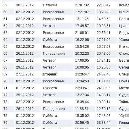
59
30.11.2012
Пятница
21:01:32
22:00:42
Комед
60
02.12.2012
Воскресенье
17:21:07
18:23:28
И сно
61
02.12.2012
Воскресенье
13:11:25
14:50:59
Белы
62
29.11.2012
Четверг
17:49:57
19:38:51
Цыган
63
02.12.2012
Воскресенье
21:00:01
22:53:41
Ведьм
64
01.12.2012
Суббота
16:22:08
17:21:02
"След
65
02.12.2012
Воскресенье
15:54:26
16:57:53
Кто х
66
26.11.2012
Понедельник
20:32:23
20:43:00
Споко
67
29.11.2012
Четверг
17:00:05
17:24:11
Вести.
68
29.11.2012
Четверг
16:00:05
16:25:30
Сегод
69
27.11.2012
Вторник
23:26:47
24:57:45
Специ
70
02.12.2012
Воскресенье
10:34:53
11:27:22
Пока 
71
01.12.2012
Суббота
23:33:41
24:30:06
Метл
72
29.11.2012
Четверг
13:27:34
14:38:17
Суд п
73
02.12.2012
Воскресенье
18:39:44
19:39:14
Тайны
74
26.11.2012
Понедельник
11:56:51
12:59:13
Суд 
75
01.12.2012
Суббота
15:35:02
17:48:03
"Субб
76
01.12.2012
Суббота
20:59:45
23:38:44
Голод