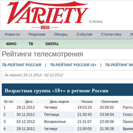
К началу
Новости
Рецензии
Обзоры
События
Статистика
И
КИНО
ТВ
DIGITAL
Рейтинги телесмотрения
ТВ-РЕЙТИНГ РОССИЯ
|
ТВ-РЕЙТИНГ РОССИЯ 18+
|
ТВ-РЕЙТИНГ М
За период: 26.11.2012 - 02.12.2012
Возрастная группа «18+» в регионе Россия
№ п/п
Дата
День недели
Начало
Окончание
1
29.11.2012
Четверг
19:53:23
20:59:52
Пусть
2
30.11.2012
Пятница
21:30:43
23:38:54
Голос
3
02.12.2012
Воскресенье
21:31:07
23:30:06
Оазис
4
29.11.2012
Четверг
21:00:05
21:30:28
Врем