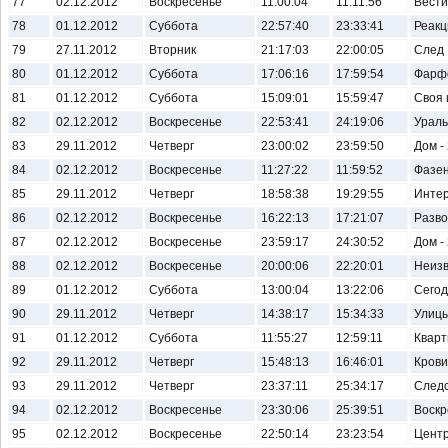
77
02.12.2012
Воскресенье
11:00:04
11:11:56
Вести.
78
01.12.2012
Суббота
22:57:40
23:33:41
Реакц
79
27.11.2012
Вторник
21:17:03
22:00:05
След
80
01.12.2012
Суббота
17:06:16
17:59:54
Фарф
81
01.12.2012
Суббота
15:09:01
15:59:47
Своя 
82
02.12.2012
Воскресенье
22:53:41
24:19:06
Ураль
83
29.11.2012
Четверг
23:00:02
23:59:50
Дом -
84
02.12.2012
Воскресенье
11:27:22
11:59:52
Фазе
85
29.11.2012
Четверг
18:58:38
19:29:55
Интер
86
02.12.2012
Воскресенье
16:22:13
17:21:07
Разво
87
02.12.2012
Воскресенье
23:59:17
24:30:52
Дом -
88
02.12.2012
Воскресенье
20:00:06
22:20:01
Неиз
89
01.12.2012
Суббота
13:00:04
13:22:06
Сегод
90
29.11.2012
Четверг
14:38:17
15:34:33
Улицы
91
01.12.2012
Суббота
11:55:27
12:59:11
Кварт
92
29.11.2012
Четверг
15:48:13
16:46:01
Кров
93
29.11.2012
Четверг
23:37:11
25:34:17
Следс
94
02.12.2012
Воскресенье
23:30:06
25:39:51
Воскр
95
02.12.2012
Воскресенье
22:50:14
23:23:54
Центр