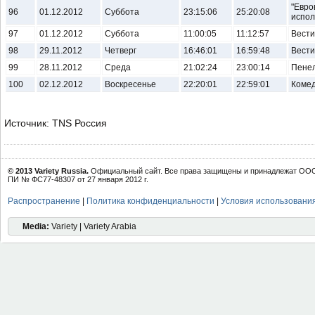
"Евро
96
01.12.2012
Суббота
23:15:06
25:20:08
испол
97
01.12.2012
Суббота
11:00:05
11:12:57
Вести
98
29.11.2012
Четверг
16:46:01
16:59:48
Вести
99
28.11.2012
Среда
21:02:24
23:00:14
Пене
100
02.12.2012
Воскресенье
22:20:01
22:59:01
Комед
Источник: TNS Россия
© 2013 Variety Russia.
Официальный сайт. Все права защищены и принадлежат ООО 
ПИ № ФС77-48307 от 27 января 2012 г.
Распространение
|
Политика конфиденциальности
|
Условия использовани
Media:
Variety | Variety Arabia