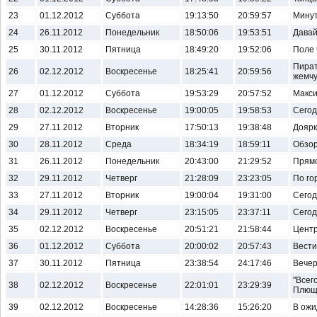
23
01.12.2012
Суббота
19:13:50
20:59:57
Минут
24
26.11.2012
Понедельник
18:50:06
19:53:51
Давай
25
30.11.2012
Пятница
18:49:20
19:52:06
Поле 
Пират
26
02.12.2012
Воскресенье
18:25:41
20:59:56
жемч
27
01.12.2012
Суббота
19:53:29
20:57:52
Макс
28
02.12.2012
Воскресенье
19:00:05
19:58:53
Сегод
29
27.11.2012
Вторник
17:50:13
19:38:48
Доярк
30
28.11.2012
Среда
18:34:19
18:59:11
Обзо
31
26.11.2012
Понедельник
20:43:00
21:29:52
Прям
32
29.11.2012
Четверг
21:28:09
23:23:05
По го
33
27.11.2012
Вторник
19:00:04
19:31:00
Сегод
34
29.11.2012
Четверг
23:15:05
23:37:11
Сегод
35
02.12.2012
Воскресенье
20:51:21
21:58:44
Центр
36
01.12.2012
Суббота
20:00:02
20:57:43
Вести
37
30.11.2012
Пятница
23:38:54
24:17:46
Вечер
"Всег
38
02.12.2012
Воскресенье
22:01:01
23:29:39
Плющ
39
02.12.2012
Воскресенье
14:28:36
15:26:20
В ожи