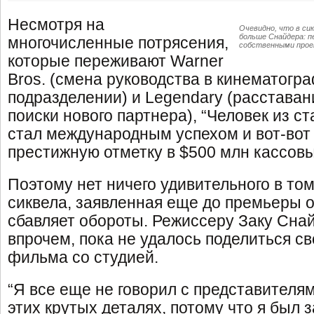
Несмотря на
Очевидно, что в си
больше Снайдера: п
многочисленные потрясения,
собственными про
которые переживают Warner
Bros. (смена руководства в кинематогр
подразделении) и Legendary (расставани
поиски нового партнера), “Человек из ста
стал международным успехом и вот-вот
престижную отметку в $500 млн кассовы
Поэтому нет ничего удивительного в том
сиквела, заявленная еще до премьеры о
сбавляет обороты. Режиссеру Заку Снай
впрочем, пока не удалось поделиться с
фильма со студией.
“Я все еще не говорил с представителям
этих крутых деталях, потому что я был 