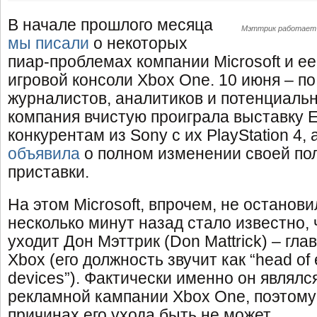
В начале прошлого месяца
Мэттрик работает в
мы писали
о некоторых
пиар-проблемах компании Microsoft и е
игровой консоли Xbox One. 10 июня – п
журналистов, аналитиков и потенциаль
компания вчистую проиграла выставку 
конкурентам из Sony с их PlayStation 4, 
объявила
о полном изменении своей по
приставки.
На этом Microsoft, впрочем, не останов
несколько минут назад стало известно, 
уходит Дон Мэттрик (Don Mattrick) – гл
Xbox (его должность звучит как “head of 
devices”). Фактически именно он являл
рекламной кампании Xbox One, поэтому
причинах его ухода быть не может.