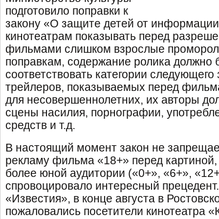
подготовило поправки к
закону «О защите детей от информации
кинотеатрам показывать перед разреш
фильмами слишком взрослые промороли
поправкам, содержание ролика должно 
соответствовать категории следующего 
трейлеров, показываемых перед филь
для несовершеннолетних, их авторы до
сцены насилия, порнографии, употребл
средств и т.д.
В настоящий момент закон не запреща
рекламу фильма «18+» перед картиной,
более юной аудитории («0+», «6+», «12+
спровоцировало интересный прецедент
«Известия», в конце августа в Ростовс
пожаловались посетители кинотеатра 