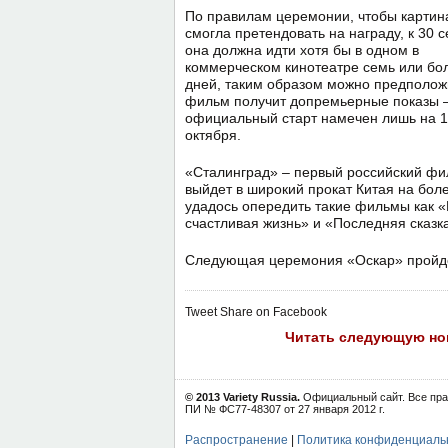
По правилам церемонии, чтобы картин
смогла претендовать на награду, к 30 
она должна идти хотя бы в одном в
коммерческом кинотеатре семь или бо
дней, таким образом можно предположи
фильм получит допремьерные показы –
официальный старт намечен лишь на 
октября.
«Сталинград» – первый российский фил
выйдет в широкий прокат Китая на боле
удадось опередить такие фильмы как 
счастливая жизнь» и «Последняя сказк
Следующая церемония «Оскар» пройдет
Tweet
Share on Facebook
Читать следующую но
© 2013 Variety Russia.
Официальный сайт. Все пра
ПИ № ФС77-48307 от 27 января 2012 г.
Распространение
|
Политика конфиденциаль