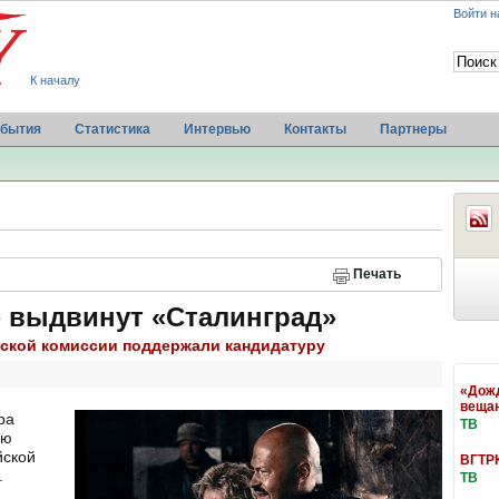
Войти н
К началу
бытия
Статистика
Интервью
Контакты
Партнеры
Печать
» выдвинут «Сталинград»
вской комиссии поддержали кандидатуру
«Дожд
веща
ра
ТВ
ию
йской
ВГТРК
.
ТВ