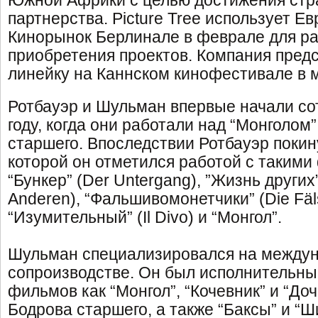
Южной Африки с целью достижения стра
партнерства. Picture Tree использует Е
Кинорынок Берлинале в феврале для ра
приобретения проектов. Компания пред
линейку на Каннском кинофестивале в 
Ротбауэр и Шульман впервые начали со
году, когда они работали над “Монголом
старшего. Впоследствии Ротбауэр покину
которой он отметился работой с такими
“Бункер” (Der Untergang), ”Жизнь других
Anderen), “Фальшивомонетчики” (Die Fäl
“Изумительный” (Il Divo) и “Монгол”.
Шульман специализировался на между
сопроизводстве. Он был исполнительн
фильмов как “Монгол”, “Кочевник” и “До
Бодрова старшего, а также “Баксы” и “Ш