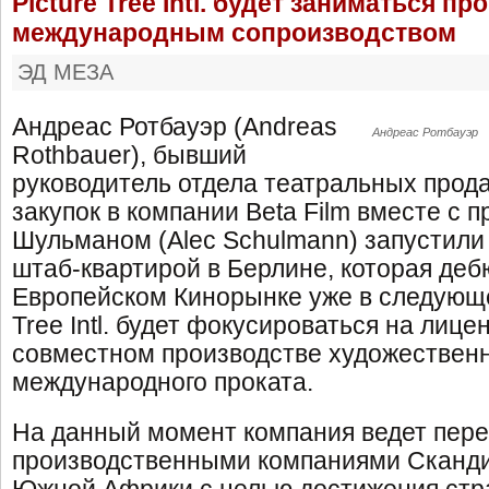
Picture Tree Intl. будет заниматься пр
международным сопроизводством
ЭД МЕЗА
Андреас Ротбауэр (Andreas
Андреас Ротбауэр
Rothbauer), бывший
руководитель отдела театральных прод
закупок в компании Beta Film вместе с
Шульманом (Alec Schulmann) запустили
штаб-квартирой в Берлине, которая деб
Европейском Кинорынке уже в следующе
Tree Intl. будет фокусироваться на лиц
совместном производстве художествен
международного проката.
На данный момент компания ведет пере
производственными компаниями Сканди