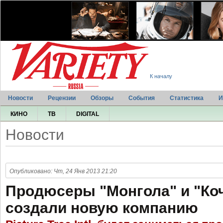
К началу
Новости
Рецензии
Обзоры
События
Статистика
И
КИНО
ТВ
DIGITAL
Новости
Опубликовано: Чт, 24 Янв 2013 21:20
Продюсеры "Монгола" и "Ко
создали новую компанию