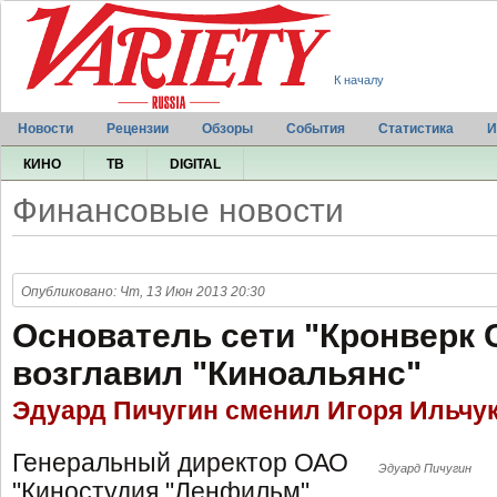
К началу
Новости
Рецензии
Обзоры
События
Статистика
И
КИНО
ТВ
DIGITAL
Финансовые новости
Опубликовано: Чт, 13 Июн 2013 20:30
Основатель сети "Кронверк 
возглавил "Киноальянс"
Эдуард Пичугин сменил Игоря Ильчук
Генеральный директор ОАО
Эдуард Пичугин
"Киностудия "Ленфильм"