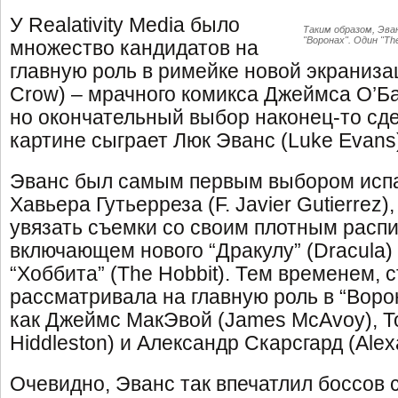
У Realativity Media было
Таким образом, Эва
"Воронах". Один "Th
множество кандидатов на
главную роль в римейке новой экраниза
Crow) – мрачного комикса Джеймса О’Ба
но окончательный выбор наконец-то сде
картине сыграет Люк Эванс (Luke Evans
Эванс был самым первым выбором испа
Хавьера Гутьерреза (F. Javier Gutierrez)
увязать съемки со своим плотным расп
включающем нового “Дракулу” (Dracula)
“Хоббита” (The Hobbit). Тем временем, 
рассматривала на главную роль в “Воро
как Джеймс МакЭвой (James McAvoy), Т
Hiddleston) и Александр Скарсгард (Alex
Очевидно, Эванс так впечатлил боссов с