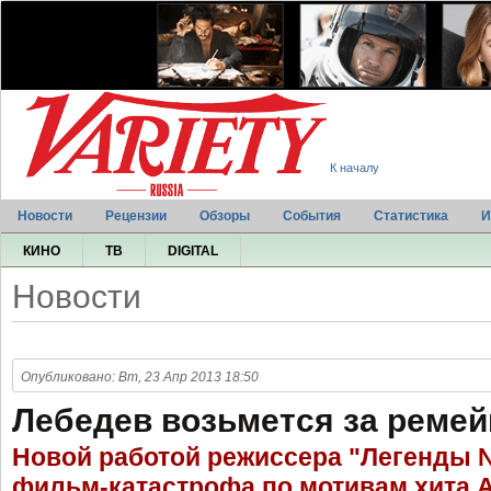
К началу
Новости
Рецензии
Обзоры
События
Статистика
И
КИНО
ТВ
DIGITAL
Новости
Опубликовано: Вт, 23 Апр 2013 18:50
Лебедев возьмется за ремей
Новой работой режиссера "Легенды №
фильм-катастрофа по мотивам хита 