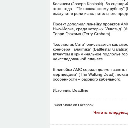
Косински (Joseph Kosinski). За сценар
этого года – "Тихоокеанскому рубежу" (
выступит в роли исполнительного прод
Проект дополнил линейку проектов AM
Нью-Йорке, среди которых “Эшлэнд” (As
Терри Грэхама (Terry Graham).
“Баллистик Сити” описывается как смес
крейсера Галактика” (Battlestar Galati
втянутом в криминальное подполье гор
неисследованной планете.
В линейке AMC сериал должен занять 
мертвецами” (The Walking Dead), пок
особенности – базового кабельного.
Источник: Deadline
Tweet
Share on Facebook
Читать следующ