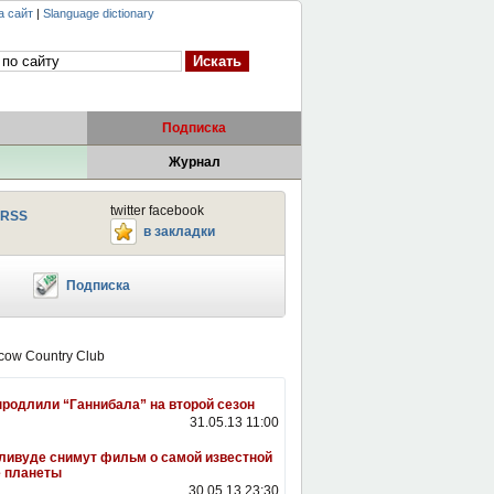
а сайт
|
Slanguage dictionary
Подписка
Журнал
twitter facebook
RSS
в закладки
Подписка
родлили “Ганнибала” на второй сезон
31.05.13 11:00
ливуде снимут фильм о самой известной
 планеты
30.05.13 23:30