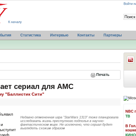
Войти н
К началу
бытия
Статистика
Интервью
Контакты
Партнеры
Печать
ает сериал для AMC
му "Баллистик Сити"
NBC п
бъявил
ТВ
Недавно отмененная игра "StarWars 1313" тоже планировала
исследовать жизнь преступного подполья в научно-
 и
фантастическом мире. Не исключено, что сериал будет
В Гол
выглядеть схожим образом
выступит
кошке
жозеф
КИНО