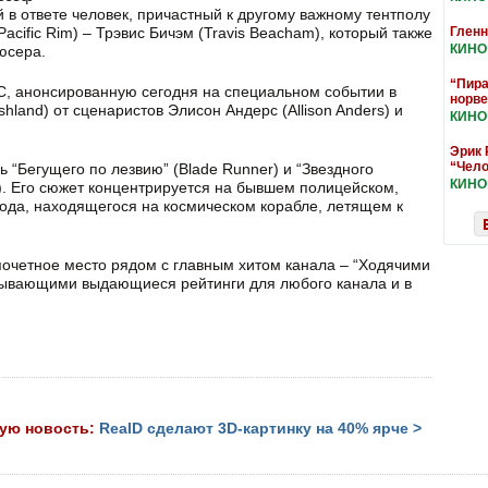
ий в ответе человек, причастный к другому важному тентполу
Pacific Rim) – Трэвис Бичэм (Travis Beacham), который также
Гленн
КИНО
юсера.
“Пира
C, анонсированную сегодня на специальном событии в
норве
hland) от сценаристов Элисон Андерс (Allison Anders) и
КИНО
Эрик 
“Чело
ь “Бегущего по лезвию” (Blade Runner) и “Звездного
КИНО
ca). Его сюжет концентрируется на бывшем полицейском,
ода, находящегося на космическом корабле, летящем к
почетное место рядом с главным хитом канала – “Ходячими
азывающими выдающиеся рейтинги для любого канала и в
ую новость:
RealD сделают 3D-картинку на 40% ярче >