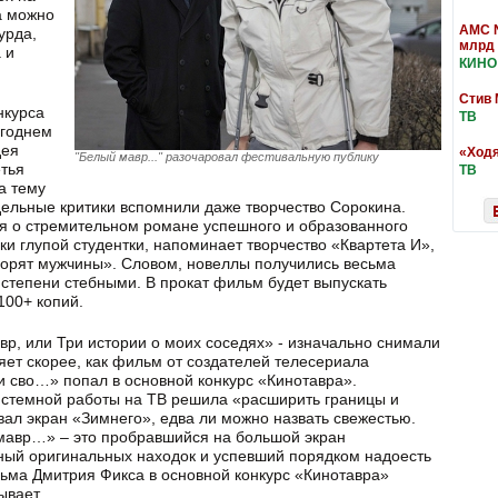
а можно
AMC N
урда,
млрд
 и
КИНО
Стив 
нкурса
ТВ
огоднем
дея
«Ходя
"Белый мавр..." разочаровал фестивальную публику
етья
ТВ
а тему
тдельные критики вспомнили даже творчество Сорокина.
я о стремительном романе успешного и образованного
ки глупой студентки, напоминает творчество «Квартета И»,
ворят мужчины». Словом, новеллы получились весьма
 степени стебными. В прокат фильм будет выпускать
00+ копий.
р, или Три истории о моих соседях» - изначально снимали
яет скорее, как фильм от создателей телесериала
ки сво…» попал в основной конкурс «Кинотавра».
системной работы на ТВ решила «расширить границы и
вал экран «Зимнего», едва ли можно назвать свежестью.
 мавр…» – это пробравшийся на большой экран
ый оригинальных находок и успевший порядком надоесть
льма Дмитрия Фикса в основной конкурс «Кинотавра»
ывает.