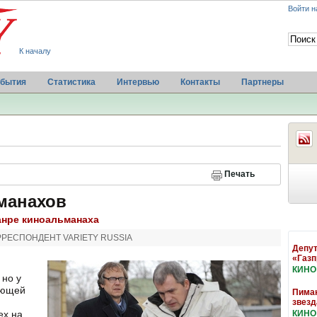
Войти н
К началу
бытия
Статистика
Интервью
Контакты
Партнеры
Печать
манахов
анре киноальманаха
РЕСПОНДЕНТ VARIETY RUSSIA
Депут
«Газ
КИНО
 но у
ующей
Пиман
звезд
ех на
КИНО