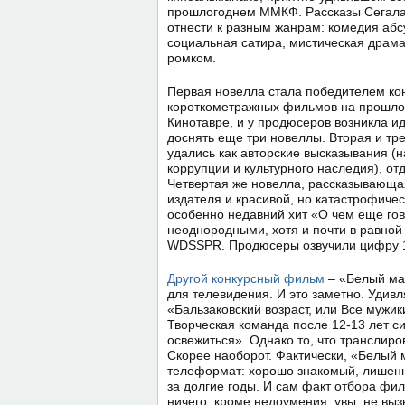
прошлогоднем ММКФ. Рассказы Сегал
отнести к разным жанрам: комедия абс
социальная сатира, мистическая драма
ромком.
Первая новелла стала победителем ко
короткометражных фильмов на прошл
Кинотавре, и у продюсеров возникла и
доснять еще три новеллы. Вторая и тр
удались как авторские высказывания (н
коррупции и культурного наследия), о
Четвертая же новелла, рассказывающа
издателя и красивой, но катастрофичес
особенно недавний хит «О чем еще го
неоднородными, хотя и почти в равной
WDSSPR. Продюсеры озвучили цифру 1
Другой конкурсный фильм
– «Белый мав
для телевидения. И это заметно. Удивл
«Бальзаковский возраст, или Все мужи
Творческая команда после 12-13 лет 
освежиться». Однако то, что транслиро
Скорее наоборот. Фактически, «Белый
телеформат: хорошо знакомый, лишенн
за долгие годы. И сам факт отбора фи
ничего, кроме недоумения, увы, не выз