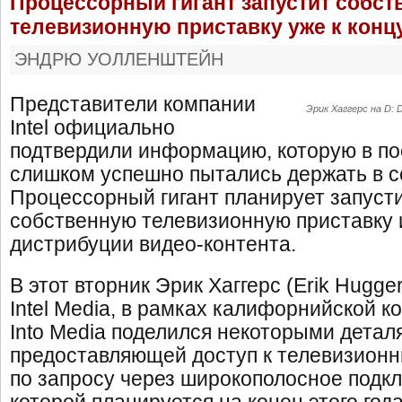
Процессорный гигант запустит собс
телевизионную приставку уже к конц
ЭНДРЮ УОЛЛЕНШТЕЙН
Представители компании
Эрик Хаггерс на D: D
Intel официально
подтвердили информацию, которую в по
слишком успешно пытались держать в с
Процессорный гигант планирует запуст
собственную телевизионную приставку 
дистрибуции видео-контента.
В этот вторник Эрик Хаггерс (Erik Hugge
Intel Media, в рамках калифорнийской к
Into Media поделился некоторыми детал
предоставляющей доступ к телевизионн
по запросу через широкополосное подкл