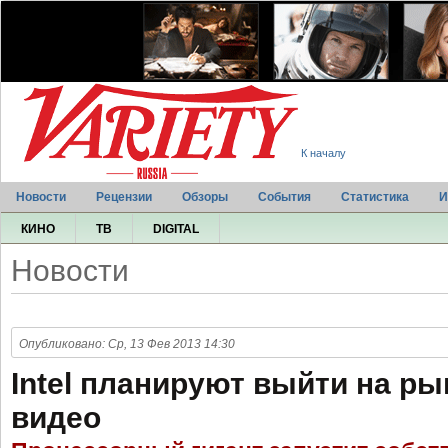
К началу
Новости
Рецензии
Обзоры
События
Статистика
И
КИНО
ТВ
DIGITAL
Новости
Опубликовано: Ср, 13 Фев 2013 14:30
Intel планируют выйти на р
видео