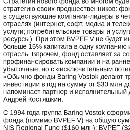
Стратегия нового фонда во многом буде
стратегию своих предшественников: фок
в существующие компании-лидеры в че
отраслях (интернет, софт, медиа и тел
услуги; потребительские товары и услу
ресурсы). При этом BVPEF V не будет и
больше 15% капитала в одну компанию 
отрасль. Впрочем, фонд оставляет за с
профинансировать компании и на ранней
убыточные, но с «исключительным поте
«Обычно фонды Baring Vostok делают тр
инвестиции в год на сумму от $30 млн до
напоминает партнер и исполнительный
Андрей Костяшкин.
С 1994 года группа Baring Vostok сфор
фонда (помимо BVPEF V) на общую сумм
NIS Regional Fund ($160 млн); BVPEF ($2