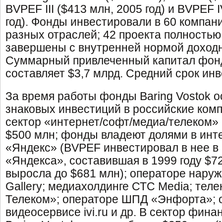
BVPEF III ($413 млн, 2005 год) и BVPEF I
год). Фонды инвестировали в 60 компан
разных отраслей; 42 проекта полностью
завершены с внутренней нормой доходн
Суммарный привлеченный капитал фонд
составляет $3,7 млрд. Средний срок инв
За время работы фонды Baring Vostok 
знаковых инвестиций в российские комп
сектор «интернет/софт/медиа/телеком»
$500 млн; фонды владеют долями в инт
«Яндекс» (BVPEF инвестировал в нее в 
«Яндекса», составившая в 1999 году $72 
выросла до $681 млн); операторе нару
Gallery; медиахолдинге СТС Media; тел
Телеком»; операторе ШПД «Энфорта»; 
видеосервисе ivi.ru и др. В сектор фин