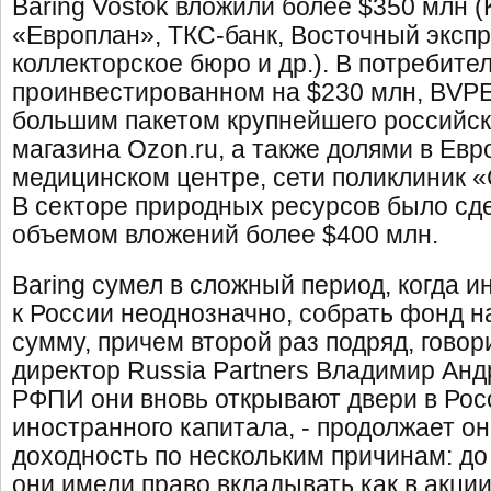
Baring Vostok вложили более $350 млн (
«Европлан», ТКС-банк, Восточный экспр
коллекторское бюро и др.). В потребите
проинвестированном на $230 млн, BVP
большим пакетом крупнейшего российск
магазина Ozon.ru, а также долями в Ев
медицинском центре, сети поликлиник 
В секторе природных ресурсов было сде
объемом вложений более $400 млн.
Baring сумел в сложный период, когда 
к России неоднозначно, собрать фонд н
сумму, причем второй раз подряд, гово
директор Russia Partners Владимир Анд
РФПИ они вновь открывают двери в Рос
иностранного капитала, - продолжает он.
доходность по нескольким причинам: до
они имели право вкладывать как в акции,