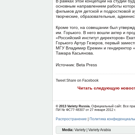
В рамках этой концепции на студии бу
основным направлением работы которо
фильмов для детской и подростковой а
творческие, образовательные, админис
Кроме того, на совещании был утвержд
им. Горького. В него вошли актер и пр
«Российский институт директоров» Ека
Горького Артур Гезеров, первый заме
МГУ Владимир Еремин и гендиректор 
Тамара Касьянова.
Источник: Beta Press
Tweet
Share on Facebook
Читать следующую новос
© 2013 Variety Russia.
Официальный сайт. Все пра
ПИ № ФС77-48307 от 27 января 2012 г.
Распространение
|
Политика конфиденциаль
Media:
Variety | Variety Arabia