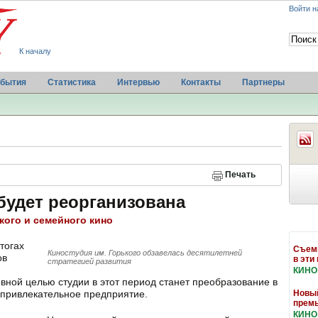
Войти н
К началу
бытия
Статистика
Интервью
Контакты
Партнеры
Печать
будет реорганизована
кого и семейного кино
тогах
Съемк
Киностудия им. Горького обзавелась десятилетней
ов
в эти
стратегией развития
КИНО
овной целью студии в этот период станет преобразование в
 привлекательное предприятие.
Новы
прем
КИНО