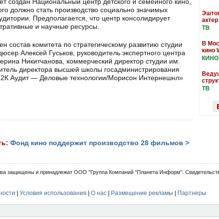
дет создан Национальный центр детского и семейного кино,
го должно стать производство социально значимых
Эштон
удитории. Предполагается, что центр консолидирует
актер
тративные и научные ресурсы.
ТВ
В Мос
ен состав комитета по стратегическому развитию студии
кино 
одюсер Алексей Гуськов, руководитель экспертного центра
КИНО
терина Никитчанова, коммерческий директор студии им.
ститель директора высшей школы госадминистрирования
Ведущ
«2К Аудит — Деловые технологии/Морисон Интернешнл»
струк
ТВ
ть:
Фонд кино поддержит производство 28 фильмов >
ва защищены и принадлежат ООО "Группа Компаний "Планета Информ". Свидетельств
ности
|
Условия использования
|
О нас
|
Размещение рекламы
|
Партнеры