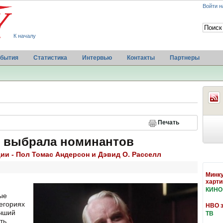
Войти н
К началу
бытия
Статистика
Интервью
Контакты
Партнеры
Печать
в выбрала номинантов
ии - Пол Томас Андерсон и Дэвид О. Расселл
Минку
харт
КИНО
ые
тегориях
HBO з
учший
ТВ
ть