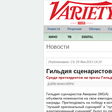
Новости
Рецензии
Обзоры
Со
КИНО
ТВ
DIGITAL
Новости
Опубликовано: Сб, 05 Янв 2013 14:10
Гильдия сценаристо
Среди претендентов на призы Гильд
ДЭЙВ МАКНЭЙРИ
Гильдия сценаристов Америки (WGA)
объявила номинантов на свои ежегодн
награды. Претендовать на победу в ка
"лучший оригинальный сценарий" и "л
адаптированный сценарий" будут по пя