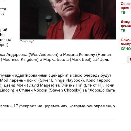
Серию
прем
тся
ТВ
ных
Джоди
доми
арий
ТВ
ohn
онсона
Бокс-
"Мастер"
per),
выигр
КИНО
 Уэса Андерсона (Wes Anderson) и Романа Копполу (Roman
 (Moonrise Kingdom) и Марка Боала (Mark Boal) за "Цель
"лучший адаптированный сценарий" в свою очередь будут
"Мой парень - псих" (Silver Linings Playbook), Крис Террио
), Дэвид Мэги (David Magee) за "Жизнь Пи" (Life of Pi), Тони
Lincoln) и Стивен Чбоски (Steven Chbosky) за "Хорошо быть
явлены 17 февраля на церемониях, которые одновременно