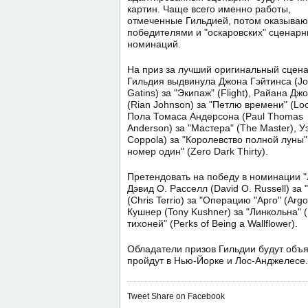
картин. Чаще всего именно работы,
отмеченные Гильдией, потом оказываю
победителями и "оскаровских" сценар
номинаций.
На приз за лучший оригинальный сцен
Гильдия выдвинула Джона Гэйтинса (J
Gatins) за "Экипаж" (Flight), Райана Дж
(Rian Johnson) за "Петлю времени" (Loo
Пола Томаса Андерсона (Paul Thomas
Anderson) за "Мастера" (The Master),
Coppola) за "Королевство полной луны"
номер один" (Zero Dark Thirty).
Претендовать на победу в номинации 
Дэвид О. Расселл (David O. Russell) за 
(Chris Terrio) за "Операцию "Арго" (Argo
Кушнер (Tony Kushner) за "Линкольна" (
тихоней" (Perks of Being a Wallflower).
Обладатели призов Гильдии будут объ
пройдут в Нью-Йорке и Лос-Анджелесе.
Tweet
Share on Facebook