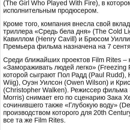
(The Girl Who Played With Fire), в котор
исполнительным продюсером.
Кроме того, компания внесла свой вклад
триллера «Средь бела дня» (The Cold Lig
Кавиллом (Henry Cavill) и Брюсом Уиллис
Премьера фильма назначена на 7 сентяб
Среди ближайших проектов Film Rites –
«Замораживать людей легко» (Freezing P
которой сыграют Пол Радд (Paul Rudd), К
Wiig), Оуэн Уилсон (Owen Wilson) и Кр
(Christopher Walken). Режиссер фильма 
Morris) снимает его по сценарию Зака Х
сочинившего также «Глубокую воду» (De
производством которого для 20th Centur
все та же Film Rites.