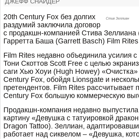
ДЖЕФФ СНАЙДЕР
20th Century Fox без долгих
Стив Зеллиан
раздумий заключила договор
с продакшн-компанией Стива Зеллиана (S
Гарретта Баша (Garrett Basch) Film Rites
Film Rites недавно объединила усилия с
Тони Скоттов Scott Free с целью экрани
саги Хью Хоуи (Hugh Howey) «Очистка» 
Century Fox, обойдя Lionsgate и несколь
претендентов. Film Rites рассчитывает 
Century Fox большую коммерческую выг
Продакшн-компания недавно выпустила 
картину «Девушка с татуировкой дракона»
Dragon Tattoo). Зеллиан, адаптировавш
работает над сиквелом – «Девушка, кот