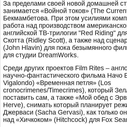
За пределами своей новой домашней сту
занимается «Войной токов» (The Curren
Бекмамбетова. При этом усилиями ком
работа над производством американско
английской ТВ-трилогии "Red Riding" д
Скотта (Ridley Scott), а также над сце
(John Hlavin) для пока безымянного фи
для студии DreamWorks.
Среди других проектов Film Rites – анг
научно-фантастического фильма Начо 
Vigalondo) «Временная петля» (Los
cronocrimenes/Timecrimes), который Зе
поставить сам, а также «Мой обед с Эрв
Herve), снимать который планирует ре
Джерваси (Sacha Gervasi), как только о
над «Хичкоком» (Hitchcock) для Fox Sear