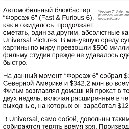
Автомобильный блокбастер
"Форсаж 7" будет н
режиссер, накопивш
“Форсаж 6” (Fast & Furious 6),
производство
как и ожидалось, продолжает
сметать, один за другим, абсолютные к
Universal Pictures. В минувшую среду 
картины по миру превзошли $500 милли
фильму студии прежде не удавалось сде
быстро.
На данный момент “Форсаж 6” собрал $
Северной Америке и $342.2 млн во все
Фильм возглавлял домашний прокат в т
двух недель, включая расширенные в ч
выходные, на которых он заработал $1
В Universal, само собой, довольны таки
собираются терять время зря. Производ