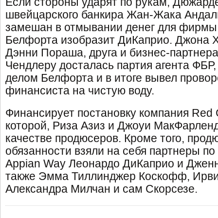
Если стороны ударят по рукам, Дюжард
швейцарского банкира Жан-Жака Андал
замешан в отмывании денег для фирмы
Белфорта изобразит ДиКаприо. Джона Х
Дэнни Пораша, друга и бизнес-партнера 
Чендлеру досталась партия агента ФБР
делом Белфорта и в итоге вывел прово
финансиста на чистую воду.
Финансирует постановку компания Red G
которой, Риза Азиз и Джоуи МакФарленд
качестве продюсеров. Кроме того, прод
обязанности взяли на себя партнеры п
Appian Way Леонардо ДиКаприо и Джен
также Эмма Тиллинджер Коскофф, Ирви
Александра Милчан и сам Скорсезе.