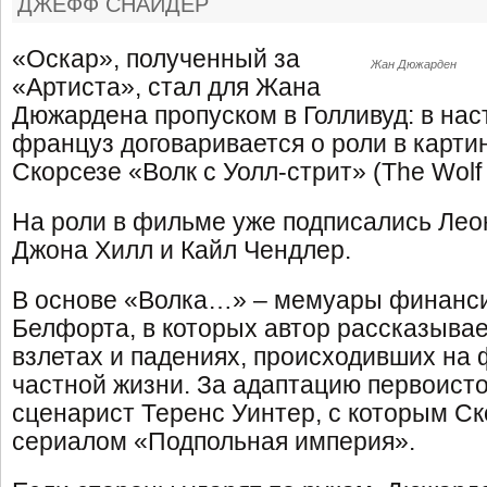
ДЖЕФФ СНАЙДЕР
«Оскар», полученный за
Жан Дюжарден
«Артиста», стал для Жана
Дюжардена пропуском в Голливуд: в на
француз договаривается о роли в карти
Скорсезе «Волк с Уолл-стрит» (The Wolf o
На роли в фильме уже подписались Лео
Джона Хилл и Кайл Чендлер.
В основе «Волка…» – мемуары финанс
Белфорта, в которых автор рассказывае
взлетах и падениях, происходивших на
частной жизни. За адаптацию первоисто
сценарист Теренс Уинтер, с которым Ск
сериалом «Подпольная империя».