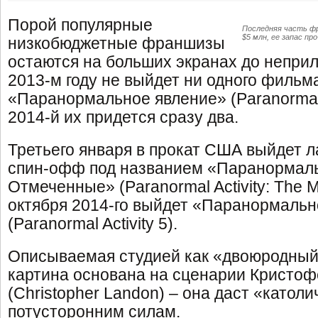
Порой популярные
Последняя часть ф
$5 млн, ее запас пр
низкобюджетные франшизы
остаются на больших экранах до неприл
2013-м году не выйдет ни одного фильм
«Паранормальное явление» (Paranormal A
2014-й их придется сразу два.
Третьего января в прокат США выйдет 
спин-офф под названием «Паранормаль
Отмеченные» (Paranormal Activity: The M
октября 2014-го выйдет «Паранормальн
(Paranormal Activity 5).
Описываемая студией как «двоюродны
картина основана на сценарии Кристо
(Christopher Landon) – она даст «катол
потусторонним силам.